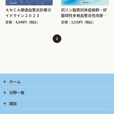
ＡＮＣＡ関連血管炎診療ガ
抗リン脂質抗体症候群・好
イドライン２０２３
酸球性多発血管炎性肉芽腫
症・結節性多発動脈炎・リ
定価：4,840円（税込）
定価：3,520円（税込）
ウマトイド血管炎の治療の
手引き 2020
1
ホーム
分野一覧
雑誌