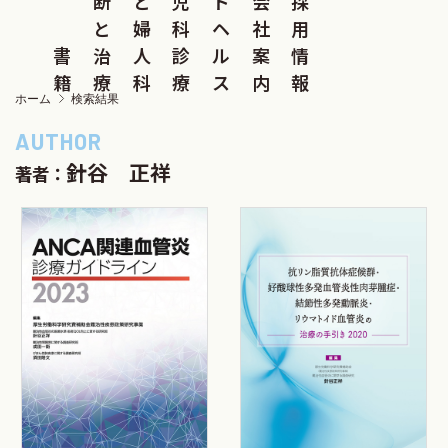
断
と
児
ド
会
採
と
婦
科
ヘ
社
用
書
治
人
診
ル
案
情
籍
療
科
療
ス
内
報
ホーム
検索結果
針谷 正祥
著者：