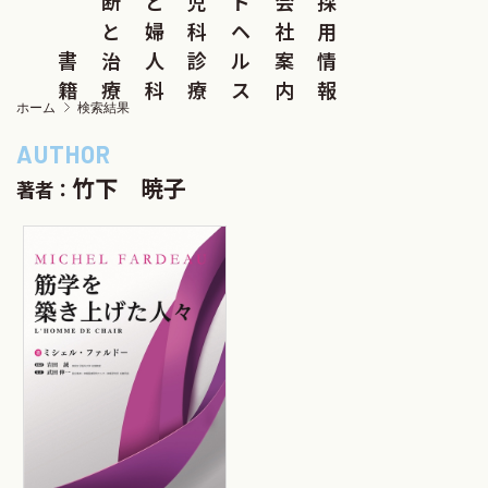
断
と
児
ド
会
採
と
婦
科
ヘ
社
用
書
治
人
診
ル
案
情
籍
療
科
療
ス
内
報
ホーム
検索結果
竹下 暁子
著者：