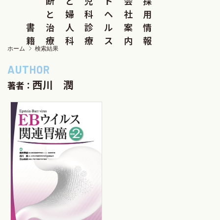
断
と
児
ド
会
採
と
婦
科
ヘ
社
用
書
治
人
診
ル
案
情
籍
療
科
療
ス
内
報
ホーム
検索結果
西川 潤
著者：