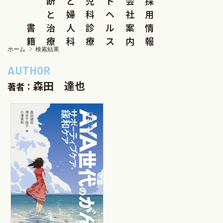
断
と
児
ド
会
採
と
婦
科
ヘ
社
用
書
治
人
診
ル
案
情
籍
療
科
療
ス
内
報
ホーム
検索結果
森田 達也
著者：