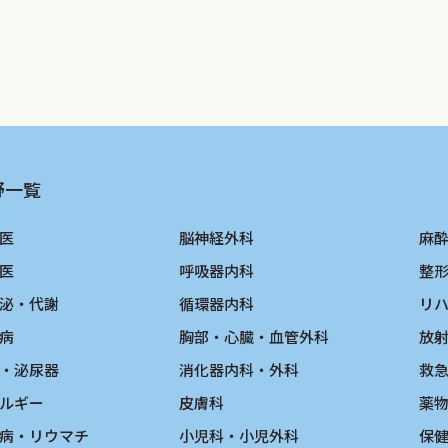
野一覧
医
脳神経外科
麻
医
呼吸器内科
整
泌・代謝
循環器内科
リ
病
胸部・心臓・血管外科
放
・泌尿器
消化器内科・外科
救
ルギー
皮膚科
薬
病・リウマチ
小児科・小児外科
保