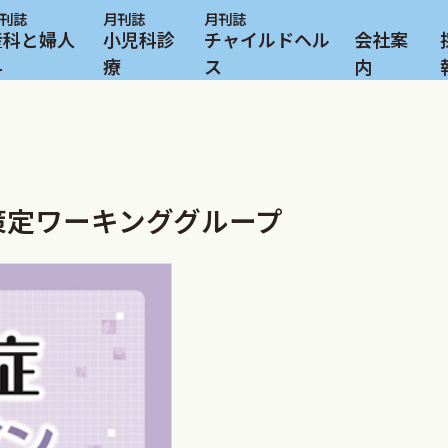
産科と婦人
小児科診
チャイルドヘル
会社案
科
療
ス
内
策定ワーキンググループ