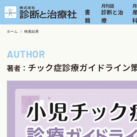
書
診断と治
籍
療
ホーム
検索結果
チック症診療ガイドライン
著者：