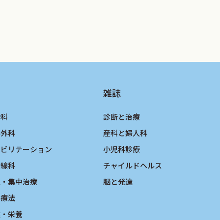
雑誌
酔科
診断と治療
形外科
産科と婦人科
ハビリテーション
小児科診療
射線科
チャイルドヘルス
急・集中治療
脳と発達
物療法
健・栄養