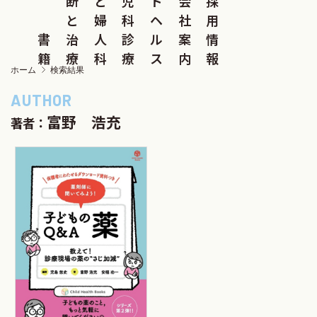
断
と
児
ド
会
採
と
婦
科
ヘ
社
用
書
治
人
診
ル
案
情
籍
療
科
療
ス
内
報
ホーム
検索結果
富野 浩充
著者：