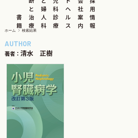
断
と
児
ド
会
採
と
婦
科
ヘ
社
用
書
治
人
診
ル
案
情
籍
療
科
療
ス
内
報
ホーム
検索結果
清水 正樹
著者：