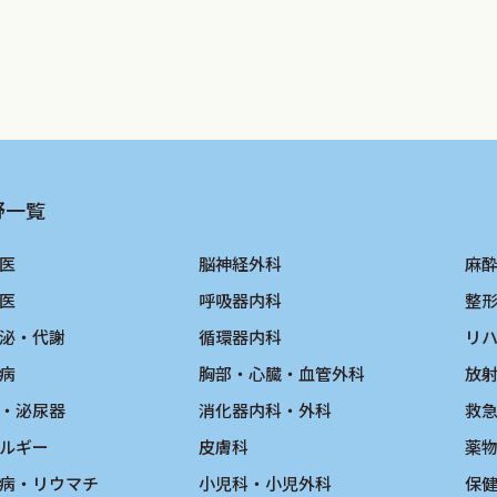
野一覧
医
脳神経外科
麻
医
呼吸器内科
整
泌・代謝
循環器内科
リ
病
胸部・心臓・血管外科
放
・泌尿器
消化器内科・外科
救
ルギー
皮膚科
薬
病・リウマチ
小児科・小児外科
保