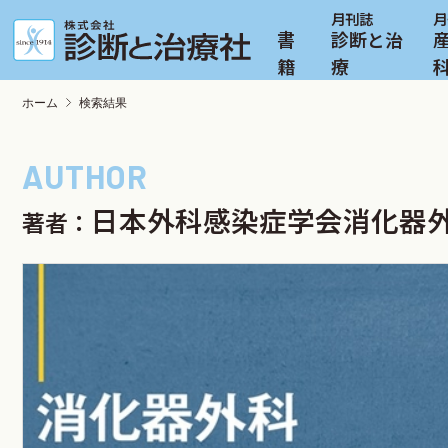
書
診断と治
籍
療
ホーム
検索結果
日本外科感染症学会消化器外
著者：