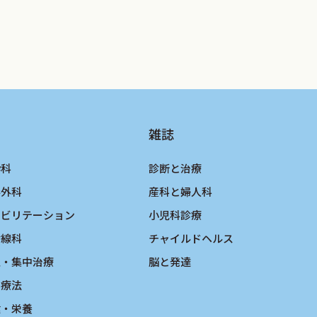
雑誌
酔科
診断と治療
形外科
産科と婦人科
ハビリテーション
小児科診療
射線科
チャイルドヘルス
急・集中治療
脳と発達
物療法
健・栄養