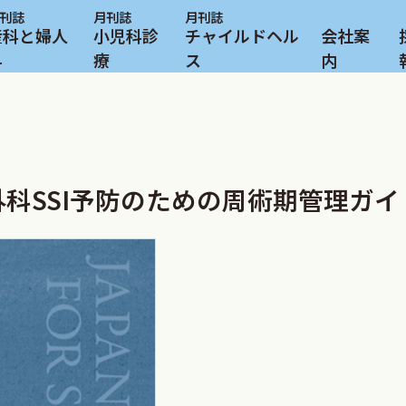
産科と婦人
小児科診
チャイルドヘル
会社案
科
療
ス
内
科SSI予防のための周術期管理ガ