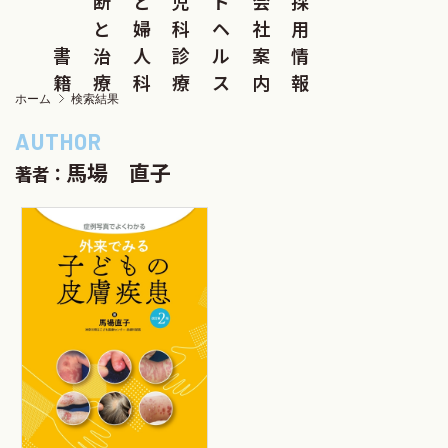
断
と
児
ド
会
採
と
婦
科
ヘ
社
用
書
治
人
診
ル
案
情
籍
療
科
療
ス
内
報
ホーム
検索結果
馬場 直子
著者：