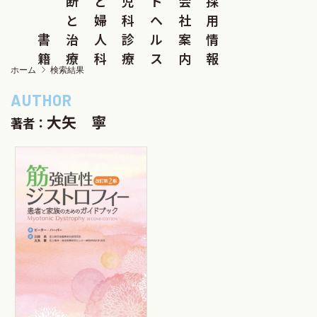
断
と
児
ド
会
採
と
婦
科
ヘ
社
用
書
治
人
診
ル
案
情
籍
療
科
療
ス
内
報
ホーム
検索結果
大矢 寧
著者：