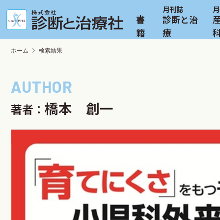
書
診断と治
籍
療
ホーム
検索結果
橋本 創一
著者：