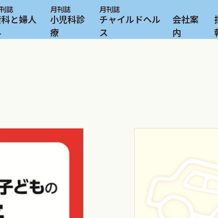
産科と婦人
小児科診
チャイルドヘル
会社案
科
療
ス
内