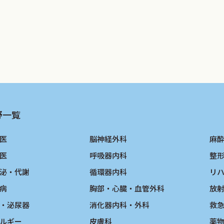
野一覧
医
脳神経外科
麻
医
呼吸器内科
整
泌・代謝
循環器内科
リ
病
胸部・心臓・血管外科
放
・泌尿器
消化器内科・外科
救
ルギー
皮膚科
薬