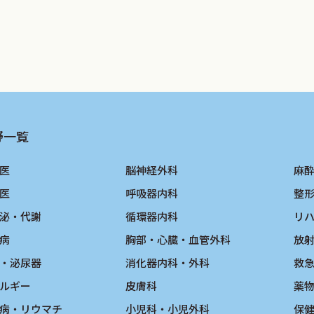
野一覧
医
脳神経外科
麻
医
呼吸器内科
整
泌・代謝
循環器内科
リ
病
胸部・心臓・血管外科
放
・泌尿器
消化器内科・外科
救
ルギー
皮膚科
薬
病・リウマチ
小児科・小児外科
保