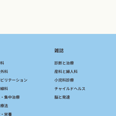
雑誌
酔科
診断と治療
形外科
産科と婦人科
ハビリテーション
小児科診療
射線科
チャイルドヘルス
急・集中治療
脳と発達
物療法
健・栄養