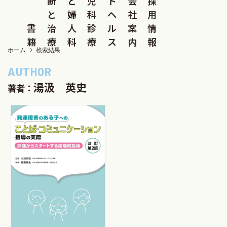
断
と
児
ド
会
採
と
婦
科
ヘ
社
用
書
治
人
診
ル
案
情
籍
療
科
療
ス
内
報
ホーム
検索結果
湯汲 英史
著者：