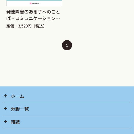
発達障害のある子へのこと
ば・コミュニケーション指
導の実際 改訂第2版
定価：3,520円（税込）
1
ホーム
分野一覧
雑誌