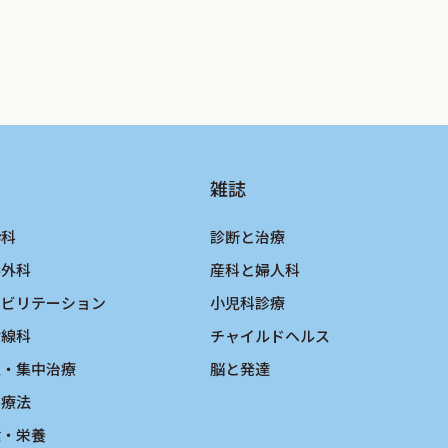
雑誌
酔科
診断と治療
形外科
産科と婦人科
ハビリテーション
小児科診療
射線科
チャイルドヘルス
急・集中治療
脳と発達
物療法
健・栄養