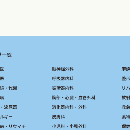
野一覧
医
脳神経外科
麻
医
呼吸器内科
整
泌・代謝
循環器内科
リ
病
胸部・心臓・血管外科
放
・泌尿器
消化器内科・外科
救
ルギー
皮膚科
薬
病・リウマチ
小児科・小児外科
保