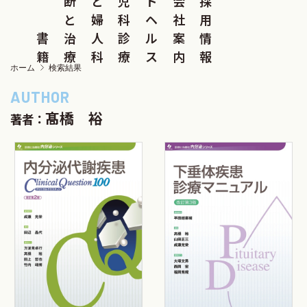
断
と
児
ド
会
採
と
婦
科
ヘ
社
用
書
治
人
診
ル
案
情
籍
療
科
療
ス
内
報
ホーム
検索結果
髙橋 裕
著者：