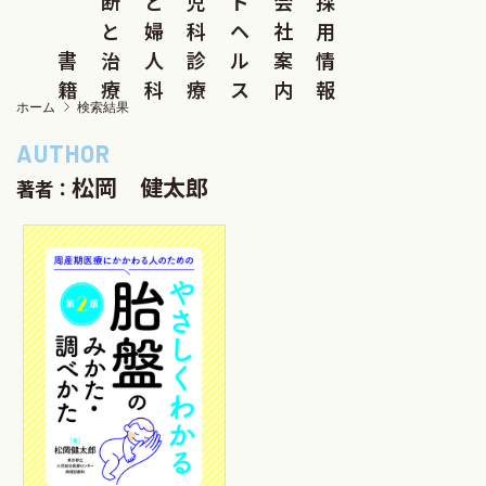
断
と
児
ド
会
採
と
婦
科
ヘ
社
用
書
治
人
診
ル
案
情
籍
療
科
療
ス
内
報
ホーム
検索結果
松岡 健太郎
著者：