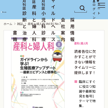
産
イ
診
科
小
ル
断
と
児
ド
会
採
ホーム
雑誌
産科と婦人科 Vol.91 No.7
と
婦
科
ヘ
社
用
書
治
人
診
ル
案
情
籍
療
科
療
ス
内
報
読者各位に欠
かすことがで
きない情報を
タイムリーに
提供します！
臨床にすぐ
に役立つ知
識や最新知
見を毎号1
テーマで特
集．