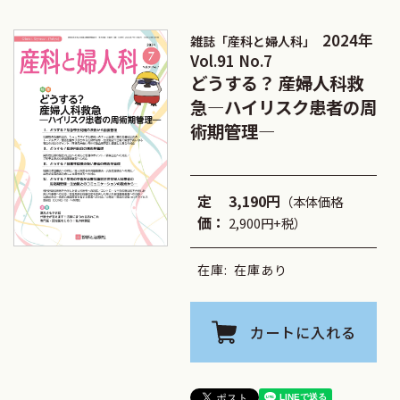
2024年
雑誌「産科と婦人科」
Vol.91 No.7
どうする？ 産婦人科救
急―ハイリスク患者の周
術期管理―
定
3,190円
（本体価格
価：
2,900円+税）
在庫:
在庫あり
カートに入れる