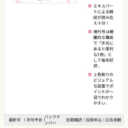
エキスパー
トによる解
説が読み応
え十分！
増刊号は網
羅的な構成
で「手元に
あると便利
な1冊」と
して毎年好
評．
２色刷りの
ビジュアル
な誌面でポ
イントが一
目でわかり
やすい．
バックナ
最新号
次号予告
定期購読
投稿申込
広告掲載
ンバー