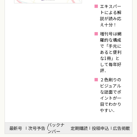
エキスパー
トによる解
説が読み応
え十分！
増刊号は網
羅的な構成
で「手元に
あると便利
な1冊」と
して毎年好
評．
２色刷りの
ビジュアル
な誌面でポ
イントが一
目でわかり
やすい．
バックナ
最新号
次号予告
定期購読
投稿申込
広告掲載
ンバー