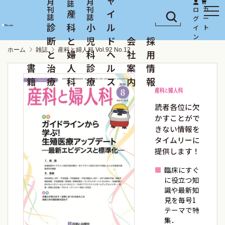
産
イ
診
科
小
ル
断
と
児
ド
会
採
ホーム
雑誌
産科と婦人科 Vol.92 No.12
と
婦
科
ヘ
社
用
書
治
人
診
ル
案
情
籍
療
科
療
ス
内
報
読者各位に欠
かすことがで
きない情報を
タイムリーに
提供します！
臨床にすぐ
に役立つ知
識や最新知
見を毎号1
テーマで特
集．