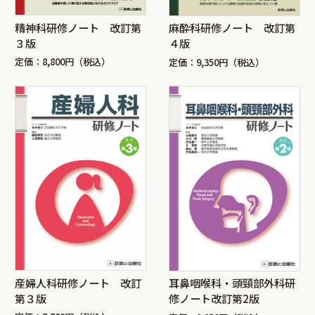
精神科研修ノート 改訂第
麻酔科研修ノート 改訂第
３版
４版
定価：8,800円（税込）
定価：9,350円（税込）
産婦人科研修ノート 改訂
耳鼻咽喉科・頭頸部外科研
第３版
修ノート改訂第2版