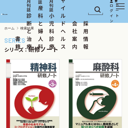
産
イ
診
科
小
ル
断
と
児
ド
会
採
ホーム
検索結果
と
婦
科
ヘ
社
用
書
治
人
診
ル
案
情
籍
療
科
療
ス
内
報
研修ノート
シリーズ：