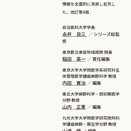
情報を全面的に見直し拡充し
た，改訂第4版．
自治医科大学学長
永井 良三
シリーズ総監
修
東京都立東部地域病院 院長
稲田 英一
責任編集
東京大学大学院医学系研究科生
体管理医学講座麻酔科学 教授
内田 寛治
編集
東北大学麻酔科学・周術期医学
分野 教授
山内 正憲
編集
九州大学大学院医学研究院外科
学講座麻酔・蘇生学分野 教授
山浦 健
編集