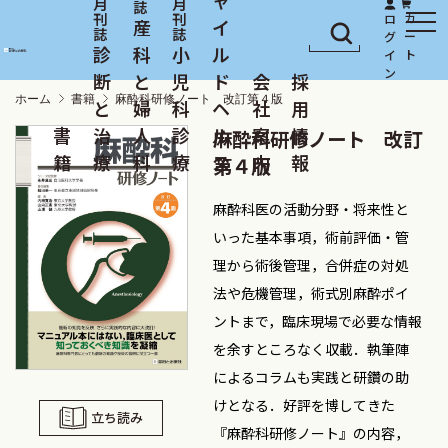
産
イ
診
科
小
ル
断
と
児
ド
会
採
ホーム
書籍
麻酔科研修ノート 改訂第４版
と
婦
科
ヘ
社
用
書
治
人
診
ル
案
情
麻酔科研修ノート 改訂
籍
療
科
療
ス
内
報
第４版
麻酔科医の活動分野・将来性と
いった基本事項，術前評価・管
理から術後管理，合併症の対処
法や危機管理，術式別麻酔ポイ
ントまで，臨床現場で必要な情報
を余すところなく収載．執筆陣
によるコラムも実践と研鑽の助
けとなる．好評を博してきた
立ち読み
『麻酔科研修ノート』の内容，