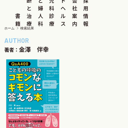
断
と
児
ド
会
採
と
婦
科
ヘ
社
用
書
治
人
診
ル
案
情
籍
療
科
療
ス
内
報
ホーム
検索結果
金澤 伴幸
著者：