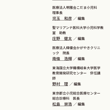
医療法人明雅会こだま小児科
理事長
児玉 和彦
編集
聖マリアンナ医科大学小児科学教
室 助教
庄野 健太
編集
医療法人輝優会かがやきクリニ
ック 院長
南條 浩輝
編集
東海国立大学機構岐阜大学医学
教育開発研究センター 併任講
師
野村 理
編集
東京都立小児総合医療センター
総合診療科 医長
松島 崇浩
編集