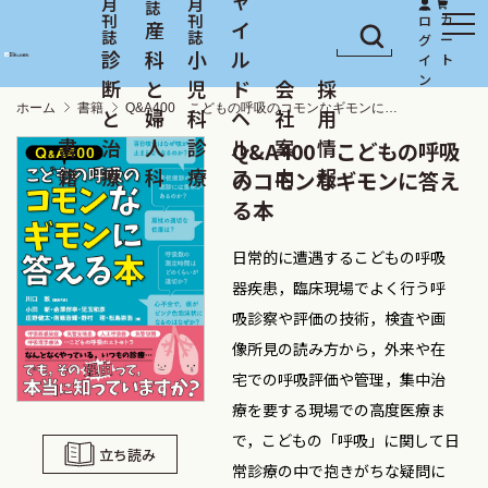
産
イ
診
科
小
ル
断
と
児
ド
会
採
ホーム
書籍
Q&A400 こどもの呼吸のコモンなギモンに答える本
と
婦
科
ヘ
社
用
書
治
人
診
ル
案
情
Q&A400 こどもの呼吸
籍
療
科
療
ス
内
報
のコモンなギモンに答え
る本
日常的に遭遇するこどもの呼吸
器疾患，臨床現場でよく行う呼
吸診察や評価の技術，検査や画
像所見の読み方から，外来や在
宅での呼吸評価や管理，集中治
療を要する現場での高度医療ま
で，こどもの「呼吸」に関して日
立ち読み
常診療の中で抱きがちな疑問に