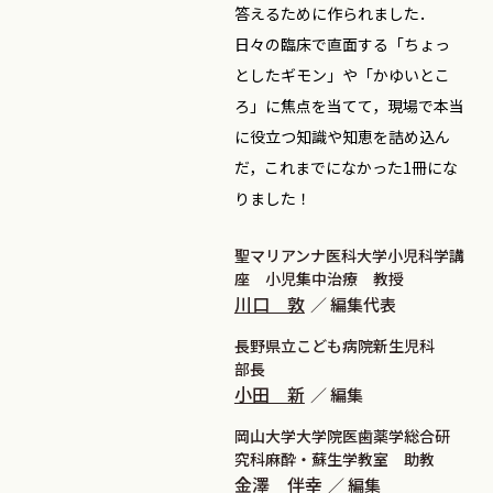
答えるために作られました．
日々の臨床で直面する「ちょっ
としたギモン」や「かゆいとこ
ろ」に焦点を当てて，現場で本当
に役立つ知識や知恵を詰め込ん
だ，これまでになかった1冊にな
りました！
聖マリアンナ医科大学小児科学講
座 小児集中治療 教授
川口 敦
編集代表
長野県立こども病院新生児科
部長
小田 新
編集
岡山大学大学院医歯薬学総合研
究科麻酔・蘇生学教室 助教
金澤 伴幸
編集