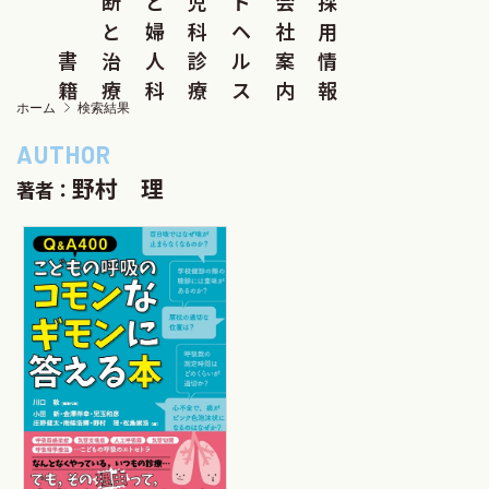
断
と
児
ド
会
採
と
婦
科
ヘ
社
用
書
治
人
診
ル
案
情
籍
療
科
療
ス
内
報
ホーム
検索結果
野村 理
著者：