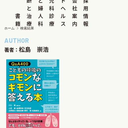
断
と
児
ド
会
採
と
婦
科
ヘ
社
用
書
治
人
診
ル
案
情
籍
療
科
療
ス
内
報
ホーム
検索結果
松島 崇浩
著者：