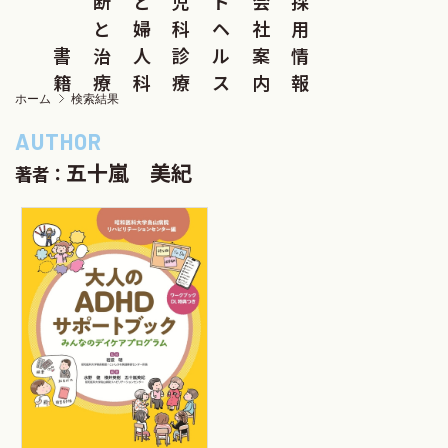
断
と
児
ド
会
採
と
婦
科
ヘ
社
用
書
治
人
診
ル
案
情
籍
療
科
療
ス
内
報
ホーム
検索結果
五十嵐 美紀
著者：