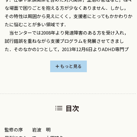
な場面で困りごとを抱える方が少なくありません．しかし，
その特性は周囲から見えにくく，支援者にとってもかかわりか
たに悩むことが多い領域です．
当センターでは2008年より発達障害のある方を受け入れ，
試行錯誤を重ねながら支援プログラムを発展させてきまし
た．そのなかの1つとして，2013年12月6日よりADHD専門プ
ログラムを実施しています．
このプログラムは，単にスキルを学ぶツールではありませ
もっと見る
ん．集団のなかで当事者同士が相互に影響を与え合う場を活
かしながら，自分の特性に気づき，他者との関係のなかで新
しい対処の仕方を見つけていく試行錯誤のプロセスそのもの
を大切にしています．そのプロセスを支えるためには，支援
目次
者の柔軟な視点や，場を丁寧に整えていく力が欠かせません．
本書では，「どのように場をつくるのか」「どのように進め
るのか」といった点について，できるだけ具体的にまとめま
監修の序 岩波 明
した．プログラムの立ち上げかたやセッションの構成，参加