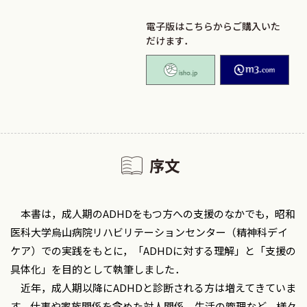
電子版はこちらからご購入いた
だけます．
isho.jp
M2
序文
本書は，成人期のADHDをもつ方への支援のなかでも，昭和
医科大学烏山病院リハビリテーションセンター（精神科デイ
ケア）での実践をもとに，「ADHDに対する理解」と「支援の
具体化」を目的として執筆しました．
近年，成人期以降にADHDと診断される方は増えてきていま
す．仕事や家族関係を含めた対人関係，生活の管理など，様々