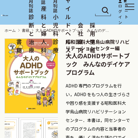
産
イ
診
科
小
ル
断
と
児
ド
会
採
ホーム
書籍
大人のADHDサポートブック みんなのデイケアプログラム
と
婦
科
ヘ
社
用
書
治
人
診
ル
案
情
昭和医科大学烏山病院リハビ
リテーションセンター編
籍
療
科
療
ス
内
報
大人のADHDサポートブ
ック みんなのデイケア
プログラム
ADHD 専門のプログラムを行
い，ADHD をもつ人の生きづらさ
や困り感を支援する昭和医科大
学烏山病院リハビリテーション
センター．本書は，同センターで
のプログラムの内容と当事者の
声を，優しく温かな語り口でイ