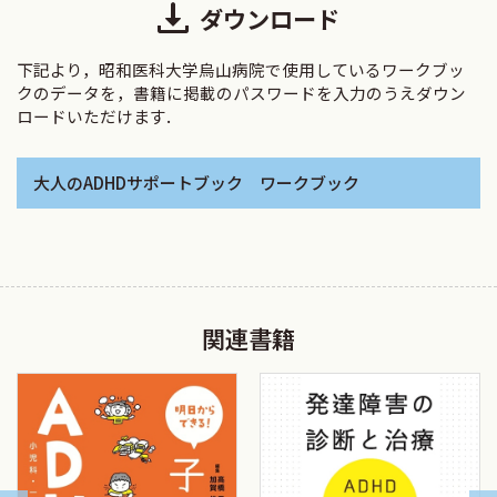
ダウンロード
A−1 ADHD専門プログラムの概要
えない情報」の大切さにもふれています．そうした観察をど
A−2 ADHD専門プログラムの立ち上げかた
のようにアセスメントにつなげ，支援へと活かしていくのかに
下記より，昭和医科大学烏山病院で使用しているワークブッ
A−3 ADHD専門プログラム進行のコツとトラブル対処
ついても解説しました．
クのデータを，書籍に掲載のパスワードを入力のうえダウン
B 専門プログラムから生まれた，みんなの困りごと対処
本書は，支援者が当事者をより立体的に理解し，個別性と
ロードいただけます．
法・解消法
集団の力を両立させたかかわりができるようになることを目
C ADHD専門プログラム以外のデイケアプログラム
指しています．本書を通して，ADHD支援に取り組むことへの
大人のADHDサポートブック ワークブック
D チームアプローチのコツ
ハードルが少しでも下がり，こうした取り組みが広がっていく
ことを願っています．そして，デイケアに携わる支援者の皆様
第4章 個別支援/家族支援
の実践を支える一助となれば幸いです．
A 面談・心理的サポート 横井英樹
最後に，日々ともに試行錯誤を重ねてきたデイケアスタッ
B 生活支援 横井英樹
フの皆様，そしてプログラムに参加してくださった皆様に，
関連書籍
C 就労支援 水野 健
心より感謝申し上げます．
D 家族との関係や家族への説明の仕方（ADHDの家族介
入） 五十嵐美紀
昭和医科大学発達障害医療研究所
E 社会資源の活用 水野 健
昭和医科大学烏山病院リハビリテーションセンター
水野 健，横井英樹，五十嵐美紀
第5章 当事者の声 支援者に知っておいてほしいリアルな