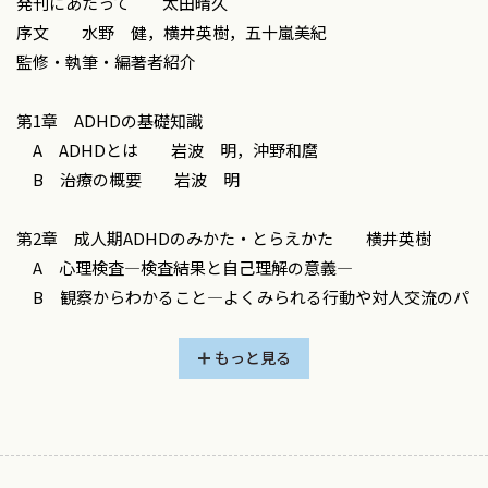
発刊にあたって 太田晴久
者へのかかわりかた，さらには現場でよく直面する戸惑いや
序文 水野 健，横井英樹，五十嵐美紀
トラブルへの対応まで，実践に活かしやすい形で紹介してい
監修・執筆・編著者紹介
ます．加えて，プログラムのなかで当事者の方々が実際に考
え，工夫しながら取り組んでいるアイデアやコツも，できるか
第1章 ADHDの基礎知識
ぎりそのままの形で掲載しました．同じADHDという診断であ
A ADHDとは 岩波 明，沖野和麿
っても，特性や困りごとは一人ひとり違った形であらわれま
B 治療の概要 岩波 明
す．本書のなかから，「これなら自分にも合いそうだ」と感
じられるヒントが1つでも見つかれば幸いです．
第2章 成人期ADHDのみかた・とらえかた 横井英樹
残念ながら，専門プログラムも万能ではありません．「ど
A 心理検査―検査結果と自己理解の意義―
のように支援を調整していくのか」という点も含めて，一人
B 観察からわかること―よくみられる行動や対人交流のパ
ひとりの生活に合わせながら，学んだことを実際の場面で活
ターンなど―
かせるよう支えていくこと，そして環境を適切に調整していく
C 面接・情報収集―インテーク面接で聞くべき項目，介入
もっと見る
ことが重要になります．本書では，生活支援や就労支援にと
のヒントとなる情報―
どまらず，社会資源の活用や家族への支援といった観点につ
いても取り上げています．
第3章 デイケアにおける支援 水野 健
さらに時間が限られてしまう診察や検査・相談だけでは見
A ADHD専門プログラム
えにくい，日常の行動や対人交流といった「その場でしか見