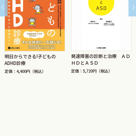
声
A ADHDと就労―働く当事者の声― 水野 健
B 家事―大変さと求める支援（ADHDと家事）― 五十
嵐美紀
C 性別による大変さと求める支援―ADHDの性差を考える
― 五十嵐美紀
発達障害の診断と治療 ＡＤ
明日からできる!子どもの
D ADHDの周囲への伝えかた 五十嵐美紀
ＨＤとＡＳＤ
ADHD診療
E おわりに 水野 健
定価：5,720円（税込）
定価：4,400円（税込）
索引
施設のご紹介