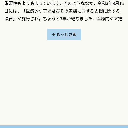
重要性もより高まっています．そのようななか，令和3年9月18
日には，「医療的ケア児及びその家族に対する支援に関する
法律」が施行され，ちょうど3年が経ちました．医療的ケア推
進のため，われわれ小児科医はもちろんのこと，看護師，病院
関係者，在宅医療関係者など多くの立場の方が，各地で日夜
もっと見る
努力してこられていると思います．また，小中学校や特別支
援学校などの学校では，多くの子どもが学校に行けるよう
に，以前から長年受け入れを工夫し，努力してこられている
と思いますが，上記法律により，合理的配慮の意識のもと，よ
り一層日本各地で推進のため努力や工夫をされていることと
思います．
子どもと家族中心のケア（children & family centered
care）という言葉をよくききますが，学校における医療行為
と医療的ケアにおいてもこのモデルが重要だと思います．つま
り，子どもと家族の声に耳を傾け，その意向を中心に据えて，
多職種（特に医療者と学校関係者）が力を合わせることで，
多くの子どもが学校に通えるようになると考えております．そ