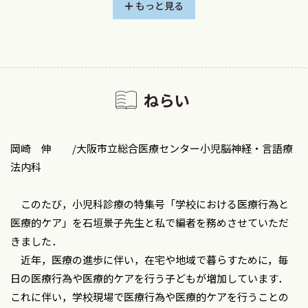
アナフィラキシーへの対応（エピペン®使用を含む） /今
もっと見る
井孝成
糖尿病がある子どもへの対応 /須永紋奈・他
けいれん発作への救急対応 /九鬼一郎
一般小中学校における学校生活・校外学習のケア /木内昌
ねらい
子
Ⅲ．各論Ⅱ（それぞれの立場から捉える）
岡崎 伸 /大阪市立総合医療センター小児脳神経・言語療
教員の立場から /能勢由美
法内科
養護教諭の立場から /飯野順子
学校の看護師の立場から /勝田仁美・他
このたび，小児科診療の特集号「学校における医療行為と
育療連携の立場から /南 晃二
医療的ケア」を石垣景子先生と私で編者を務めさせていただ
生徒であった筆者の経験から /濱谷美綺
きました．
家族の立場から /宮副和歩
近年，医療の進歩に伴い，在宅や地域で暮らすために，毎
日の医療行為や医療的ケアを行う子どもが増加しています．
小児科診療／第87巻（2024年）総目次
これに伴い，学校現場で医療行為や医療的ケアを行うことの