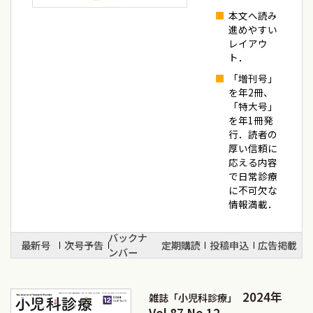
本文へ読み
進めやすい
レイアウ
ト．
「増刊号」
を年2冊、
「特大号」
を年1冊発
行．読者の
厚い信頼に
応える内容
で日常診療
に不可欠な
情報満載．
バックナ
最新号
次号予告
定期購読
投稿申込
広告掲載
ンバー
2024年
雑誌「小児科診療」
Vol.87 No.12