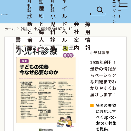
産
イ
診
科
小
ル
断
と
児
ド
会
採
ホーム
雑誌
小児科診療 Vol.87 No.12
と
婦
科
ヘ
社
用
書
治
人
診
ル
案
情
籍
療
科
療
ス
内
報
1935年創刊！
最新の情報か
らベーシック
な知識までわ
かりやすくお
届けします！
読者の要望
にお応えす
べくup-to-
dateな特集
を提供．