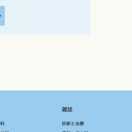
雑誌
酔科
診断と治療