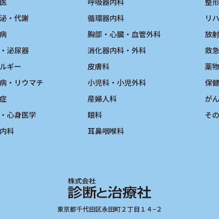
医
呼吸器内科
整
泌・代謝
循環器内科
リ
病
胸部・心臓・血管外科
放
・泌尿器
消化器内科・外科
救
ルギー
皮膚科
薬
病・リウマチ
小児科・小児外科
保
症
産婦人科
が
・心身医学
眼科
そ
内科
耳鼻咽喉科