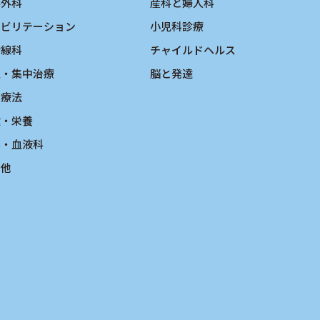
形外科
産科と婦人科
ハビリテーション
小児科診療
射線科
チャイルドヘルス
急・集中治療
脳と発達
物療法
健・栄養
ん・血液科
の他