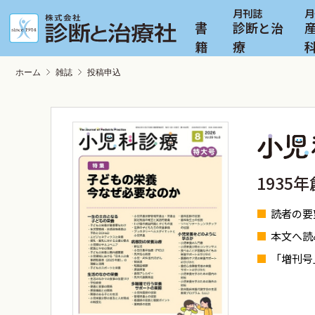
書
診断と治
籍
療
ホーム
雑誌
投稿申込
193
読者の要望
本文へ読
「増刊号