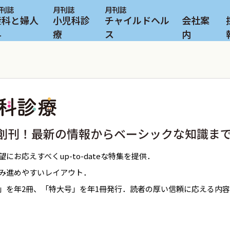
産科と婦人
小児科診
チャイルドヘル
会社案
科
療
ス
内
5年創刊！最新の情報からベーシックな知識ま
にお応えすべくup-to-dateな特集を提供．
み進めやすいレイアウト．
」を年2冊、「特大号」を年1冊発行．読者の厚い信頼に応える内