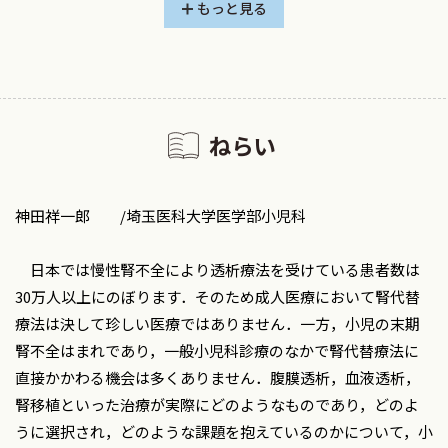
血液透析 /寺野千香子
もっと見る
腎移植 /安藤太郎・他
小児の保存的腎臓療法 /滝澤慶一
腎異種移植の新展開と多能性幹細胞による腎代替の可能
性 /谷川俊祐・他
ねらい
Ⅳ．様々な状況への対応
新生児の腎代替療法 /西 健太朗・他
神田祥一郎 /埼玉医科大学医学部小児科
心身障害児における腎代替療法 /田中一樹
腎代替療法中の患者に対する救急対応 /原田涼子・他
日本では慢性腎不全により透析療法を受けている患者数は
腎代替療法中の患者の日常生活における注意点 /金子直人
30万人以上にのぼります．そのため成人医療において腎代替
大規模災害時における小児腹膜透析管理の実践的課題と対策
療法は決して珍しい医療ではありません．一方，小児の末期
―熊本地震の経験から得られた教訓― /田村 博
腎不全はまれであり，一般小児科診療のなかで腎代替療法に
直接かかわる機会は多くありません．腹膜透析，血液透析，
Ⅴ．多職種連携と社会支援
腎移植といった治療が実際にどのようなものであり，どのよ
移植コーディネーターの役割とチーム医療 /岡部 祥
うに選択され，どのような課題を抱えているのかについて，小
腎代替療法後の移行期医療 /三浦健一郎