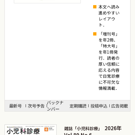
本文へ読み
進めやすい
レイアウ
ト．
「増刊号」
を年2冊、
「特大号」
を年1冊発
行．読者の
厚い信頼に
応える内容
で日常診療
に不可欠な
情報満載．
バックナ
最新号
次号予告
定期購読
投稿申込
広告掲載
ンバー
2026年
雑誌「小児科診療」
Vol.89 No.6