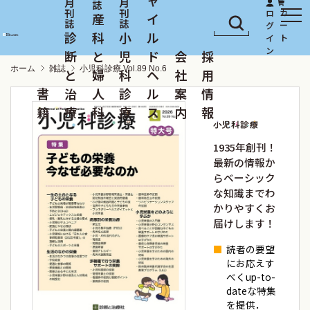
産
イ
診
科
小
ル
断
と
児
ド
会
採
ホーム
雑誌
小児科診療 Vol.89 No.6
と
婦
科
ヘ
社
用
書
治
人
診
ル
案
情
籍
療
科
療
ス
内
報
1935年創刊！
最新の情報か
らベーシック
な知識までわ
かりやすくお
届けします！
読者の要望
にお応えす
べくup-to-
dateな特集
を提供．