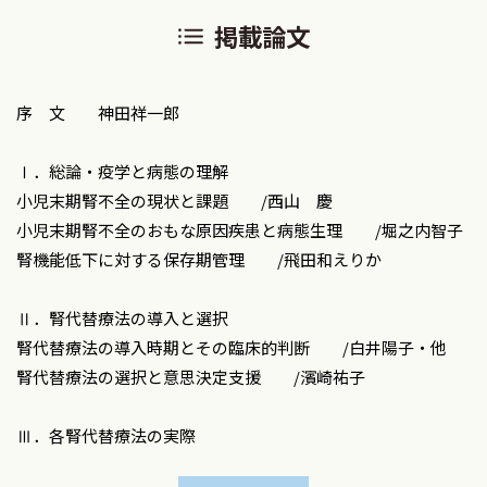
掲載論文
序 文 神田祥一郎
Ⅰ．総論・疫学と病態の理解
小児末期腎不全の現状と課題 /西山 慶
小児末期腎不全のおもな原因疾患と病態生理 /堀之内智子
腎機能低下に対する保存期管理 /飛田和えりか
Ⅱ．腎代替療法の導入と選択
腎代替療法の導入時期とその臨床的判断 /白井陽子・他
腎代替療法の選択と意思決定支援 /濱崎祐子
Ⅲ．各腎代替療法の実際
腹膜透析 /石塚喜世伸