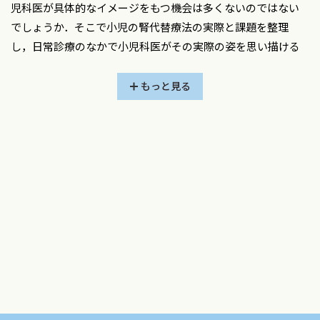
児科医が具体的なイメージをもつ機会は多くないのではない
でしょうか．そこで小児の腎代替療法の実際と課題を整理
症例報告
し，日常診療のなかで小児科医がその実際の姿を思い描ける
眼球突出が初発症状であった急性骨髄性白血病の小児例 /
ようにすることを目指し本特集を企画しました．
小畑咲耶・他
成人と同様に，小児においても腎代替療法は成長や発達，学
もっと見る
マルチプレックスPCR検査により先行感染と推定される病原
校生活，家庭生活など，子どもの人生そのものと深くかかわ
体を検出したFisher症候群の2例 /平井 純・他
る医療です．腹膜透析，血液透析，腎移植はいずれも重要な
蛋白漏出性胃腸症を合併したIgA血管炎 /藤井理香子・他
治療選択肢ですが，それぞれに特徴があり，患者の年齢，体
格，基礎疾患，合併症，家庭環境など多くの要素をふまえて
慎重に検討されます．子どもの生活全体を支えるという点で，
医療の密度がきわめて高い領域です．
また，小児の腎代替療法は患者と家族を中心とした多職種
協働によって支えられています．医師のみならず，看護師，移
植コーディネーター，臨床工学技士，栄養士，薬剤師，ソー
シャルワーカー，学校の先生など多くの専門職がかかわり，
子どもと家族とともに歩んでいます．そのなかで，患者・家族
と十分に対話を重ねながら治療方針を検討する共同意思決定