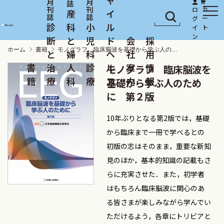
産
イ
診
科
小
ル
断
と
児
ド
会
採
ホーム
書籍
モノグラフ 臨床脳波を基礎から学ぶ人のために 第２版
と
婦
科
ヘ
社
用
書
治
人
診
ル
案
情
モノグラフ 臨床脳波を
籍
療
科
療
ス
内
報
基礎から学ぶ人のため
に 第２版
10年ぶりとなる第2版では，基礎
から臨床まで一冊で学べるとの
初版の志はそのまま，重要な新知
見のほか，基本的知識の記載もさ
らに充実させた．また，初学者
はもちろん臨床脳波に関心のあ
る皆さまが楽しみながら学んでい
ただけるよう，各章にトリビアと