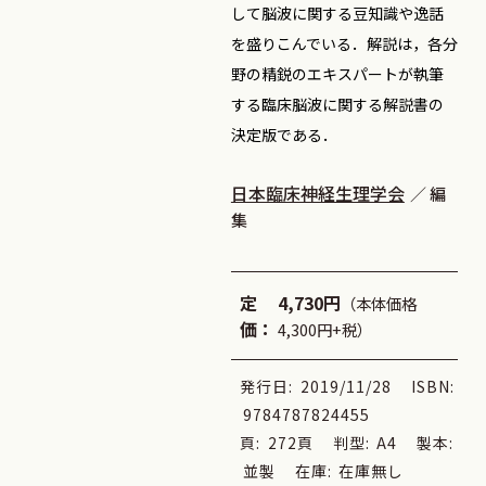
して脳波に関する豆知識や逸話
を盛りこんでいる．解説は，各分
野の精鋭のエキスパートが執筆
する臨床脳波に関する解説書の
決定版である．
日本臨床神経生理学会
編
集
定
4,730円
（本体価格
価：
4,300円+税）
発行日:
2019/11/28
ISBN:
9784787824455
頁:
272頁
判型:
A4
製本:
並製
在庫:
在庫無し