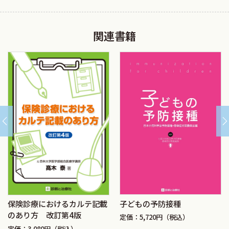
❷診療報酬改定に際した厚生労働省及び各団体との折衝
⑤医療費助成制度…井上久美子，祝原賢幸，尾上泰弘，児玉
関連書籍
一男，武田充人
❶地方自治体による子ども医療費助成制度
❷小児慢性特定疾病に対する医療費助成制度
❸自立支援医療制度
改訂第3版 おわりに
❹養育医療
❺都道府県による心身障害者医療費助成制度
清貧という言葉が示すように，心の清き者は貧しさに耐え
⑥福祉制度…石﨑優子，尾上泰弘，松島崇浩，柳夲嘉時
ることを美徳とする風潮があります．しかし，診療報酬は医
❶障害児者のための福祉制度
療という重責ある業務に対する正当な対価にほかなりませ
◎障害者総合支援法に基づくサービス
ん．私たちが患者のために最善を尽くして医療に当たる以
◎児童福祉法に基づくサービス
上，その営みにふさわしい報酬を求めることは，当然かつ正
◎年金・手当
当なことだと思います．
◎障害者手帳
今回の改訂第3版も，今までと同様に，日本小児科学会社会
◎発達障害の子どもの受けるサービス
子どもの予防接種
保険診療におけるカルテ記載
保険委員会の委員の先生方が手分けして作成されており，そ
のあり方 改訂第4版
◎重度障害児者の入院医療
定価：5,720円（税込）
の御尽力には感謝しかありません．
❷貧困・児童虐待に関する福祉制度
定価：3,080円（税込）