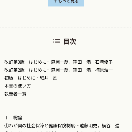
じて，医療提供体制や診療報酬体系は大きな影響を受けまし
もっと見る
た．また，医療的ケア児支援法の施行など，子どもと家族を
支える制度も拡充されています．さらに，2年ごとに実施され
る診療報酬改定により，制度運用は継続的に見直されており，
最新の知識へのアップデートが不可欠となっています．
目次
こうした状況を踏まえ，本書改訂第3版では，従来の内容を
全面的に見直すとともに，新たな制度や実務上重要性の高い
事項を加え，より実践的かつ網羅的な構成としました．総論
改訂第3版 はじめに…森岡一朗，窪田 満，石﨑優子
では，保険診療の基本ルール，請求・審査の仕組み，診療報
改訂第2版 はじめに…森岡一朗，窪田 満，楠原浩一
酬改定のプロセス，医療費助成制度および福祉制度について
初版 はじめに…細井 創
整理しています．各論では，医科点数表の解釈，外来・入
本書の使い方
院・在宅医療における算定の実際，DPC制度に加え，予防接
執筆者一覧
種，乳幼児健康診査，学校健康診断など，小児科診療に特有
の領域を具体的に解説しています．さらに，成育基本法や医療
的ケア児支援法といった関連法制度，未承認薬・適応外薬へ
Ⅰ 総論
の対応，各種診断書や意見書の作成など，日常診療に直結す
①わが国の社会保障と健康保険制度…遠藤明史，横谷 進
る実務的事項についても充実を図りました．