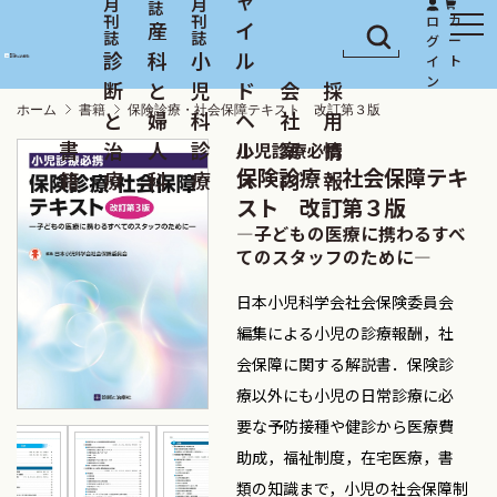
産
イ
診
科
小
ル
断
と
児
ド
会
採
ホーム
書籍
保険診療・社会保障テキスト 改訂第３版
と
婦
科
ヘ
社
用
書
治
人
診
ル
案
情
小児診療必携
保険診療・社会保障テキ
籍
療
科
療
ス
内
報
スト 改訂第３版
―子どもの医療に携わるすべ
てのスタッフのために―
日本小児科学会社会保険委員会
編集による小児の診療報酬，社
会保障に関する解説書．保険診
療以外にも小児の日常診療に必
要な予防接種や健診から医療費
助成，福祉制度，在宅医療，書
類の知識まで，小児の社会保障制