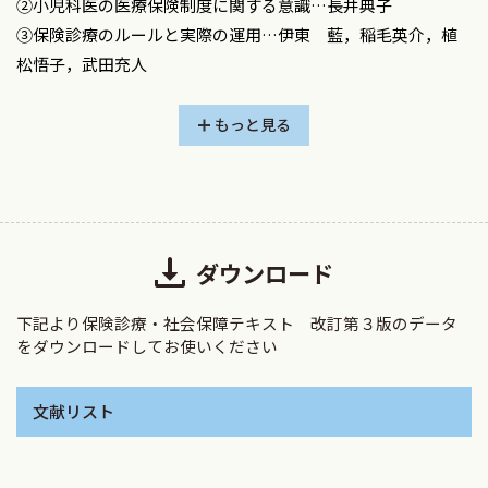
②小児科医の医療保険制度に関する意識…長井典子
日本小児科学会社会保険委員会は，小児医療の実態に即し
③保険診療のルールと実際の運用…伊東 藍，稲毛英介，植
た適切な診療報酬の実現を目指し，データの収集・解析に基
松悟子，武田充人
づく提言活動を継続して行っています．診療報酬改定は2年ご
❶療養担当規則
とに繰り返される不断のプロセスであり，本委員会の活動は
❷保険請求と支払制度
もっと見る
小児医療の質と持続性を支える基盤の一つです．本書は，そ
❸レセプトと傷病名
のような実務と政策の双方に精通した委員により執筆されて
❹症状詳記の記載方法と再審査請求
おり，現場で必要とされる知識を一冊で体系的に理解できる
❺保険外併用療養費制度
内容となっています．
❻様々な状況における給付
小児医療に携わるすべての医療者が，日常診療において保険
ダウンロード
◎幼稚園・保育所や学校におけるケガ（災害共済給付制
診療や社会保障制度に関する疑問に直面した際，本書を活用
度）
することで理解を深め，適切な診療の実践につなげていただ
下記より保険診療・社会保障テキスト 改訂第３版のデータ
◎病児保育
ければ幸いです．
をダウンロードしてお使いください
◎外国人の診療
◎自動車損害賠償責任保険
2026年3月
文献リスト
◎健康被害の救済
④診療報酬改定の流れと実際の運用…遠藤明史
日本小児科学会社会保険委員会担当理事
❶中央社会保険医療協議会（中医協）
森岡一朗，窪田 満，石﨑優子