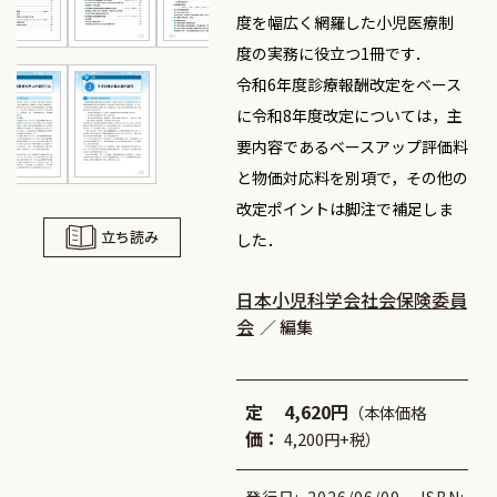
度を幅広く網羅した小児医療制
度の実務に役立つ1冊です．
令和6年度診療報酬改定をベース
に令和8年度改定については，主
要内容であるベースアップ評価料
と物価対応料を別項で，その他の
改定ポイントは脚注で補足しま
立ち読み
した．
日本小児科学会社会保険委員
会
編集
定
4,620円
（本体価格
価：
4,200円+税）
発行日:
2026/06/09
ISBN: