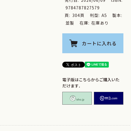
9784787827579
頁:
304頁
判型:
A5
製本:
並製
在庫:
在庫あり
カートに入れる
電子版はこちらからご購入いた
だけます．
isho.jp
M2