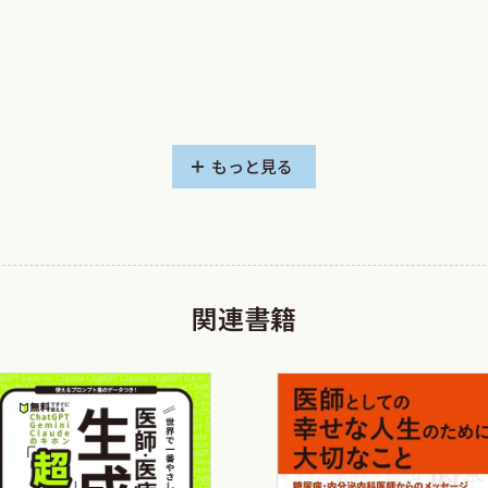
ろも増えてきているように思われます．
オーダリングはもちろんのこと，電子カルテ（診療録のOA機器
ましいものがあります．
化も進んでおり，近い将来診療報酬審査においても審査のIT
とになっておりますが，そのつど算定要件としての診療録への
もっと見る
一方ですが，請求根拠としての診療録の記載は自己の診療の
すべての病床の過半数以上を占めるようになりました．DPCの
関連書籍
請求に比較して自院でのレセプト点検の精度，診療録の記載が
拠としての診療録記載のあり方が問われるようになりました．
ず，診療録の記載に特化して述べるのはいささかの抵抗があ
に存じます．