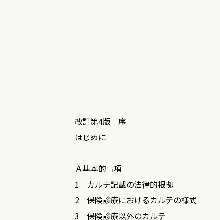
2015年5月
髙木 泰
はじめに
改訂第4版 序
保険診療におけるカルテ記載について
はじめに
診療録（カルテ）は原則開示される時
Ａ基本的事項
つまり診療記録を含めた医療記録は開示
1 カルテ記載の法律的根拠
官民を問わず，いまや多くの地域の中核
2 保険診療におけるカルテの様式
ても耐えられる記載を心がけねばならな
3 保険診療以外のカルテ
また，行政指導等によって診療録の記載