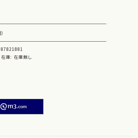
税）
787821881
在庫:
在庫無し
．
M2PLUS