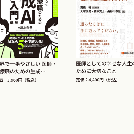
別
医師としての幸せな人生
界で一番やさしい 医師・
ために大切なこと
療職のための生成
I「超」入門講座
定価：4,400円（税込）
価：3,960円（税込）
（1）
（2）
（1）