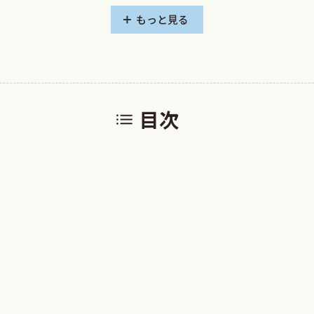
もっと見る
目次
代になりました．
によって第三者にも見られるということです．
病院が診療録開示マニュアルを持っていると思われます．開示
いということです．
不備の指摘を受けたり，それに伴う返還金等の措置を受けた