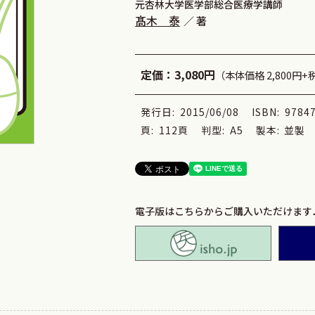
元杏林大学医学部総合医療学講師
髙木 泰
著
定価：
3,080円
（本体価格 2,800円+
発行日:
2015/06/08
ISBN:
9784
頁:
112頁
判型:
A5
製本:
並製
電子版はこちらからご購入いただけます
isho.jp