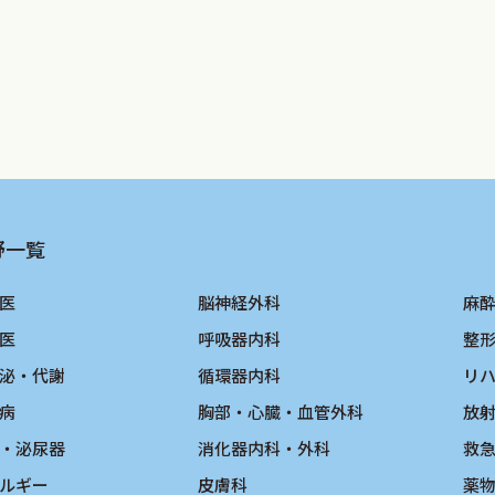
（2）
査項目がセット化され，その必要性の記載がないもの/３．
野一覧
医
脳神経外科
麻
の記載がないもの/２．前回施行した検査結果の判定の記載が
医
呼吸器内科
整
泌・代謝
循環器内科
リ
病
胸部・心臓・血管外科
放
も記載すること
・泌尿器
消化器内科・外科
救
ルギー
皮膚科
薬