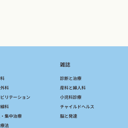
検査計画を記載するよう心がける
雑誌
酔科
診断と治療
ないもの
形外科
産科と婦人科
ハビリテーション
小児科診療
射線科
チャイルドヘルス
急・集中治療
脳と発達
物療法