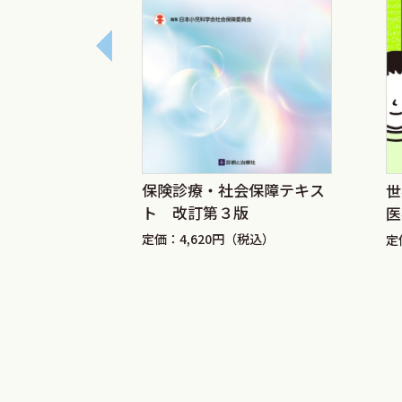
ｂ．傷病名の整理（1）
ｃ．傷病名の整理（2）
2015年5月
ｄ．傷病名の変更
髙木 泰
ｅ．傷病の範囲，部位，急性，慢性の
ｆ．保険病名（レセプト病名）の禁止
3 症状・所見等欄
カルテの書き
保険診療・社会保障テキス
世
●一般的事項
ト 改訂第３版
医
ａ．記載手段，判読性
A
税込）
定価：4,620円（税込）
定
ｂ．診療の都度記載すること
ｃ．電話等の再診
ｄ．時間外等
ｅ．患者への説明と同意についての記載
ｆ．患者への説明と同意についての記載
ｇ．外傷，火傷等の発生日時等の記載