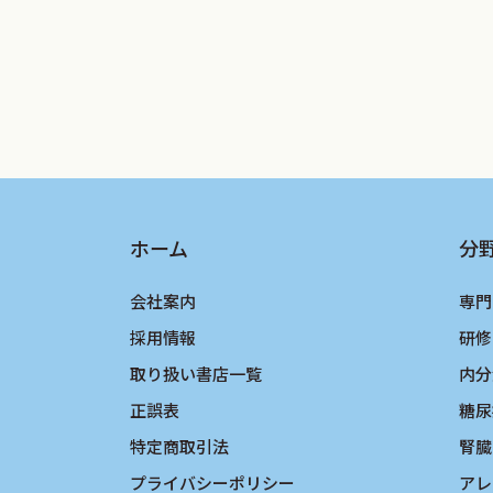
ｈ．外傷，火傷等の発生日時等の記載
ｉ．責任の所在
ｊ．診断根拠の記載
ｋ．部位，範囲等の記載
●検査について
ｌ．検査計画・必要性
１．検査理由の記載がないもの/２．検
ホーム
分
ｍ．検査結果の判定
会社案内
専門
１．当日実施された胃内視鏡検査結果
採用情報
研修
●投薬等について
取り扱い書店一覧
内分
ｎ．約束処方
正誤表
糖尿
ｏ．do処方
ｐ．処方は薬剤の規格単位，服用時点
特定商取引法
腎臓
ｑ．治療計画，治療方針の記載6
プライバシーポリシー
アレ