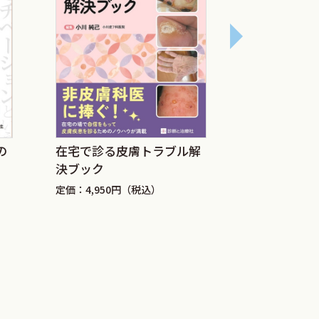
最新の栄養
の
在宅で診る皮膚トラブル解
決ブック
定価：6,050
定価：4,950円（税込）