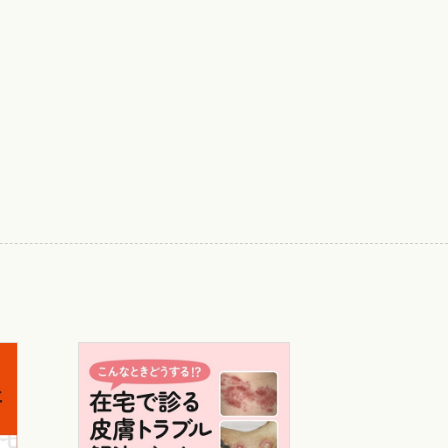
による記載と電子媒体による保存のこ
化がさらに拡大することが予想されます．
記載の求められる項目が増加しておりま
評価をしてもらうために必要かつ重要であ
包括部分に含まれる請求項目については審
甘くなりがちであります．
りますが，医師として困らないために現状