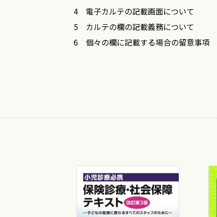
4 電子カルテの記載画面について
療録記載マニュアルを作成しているとこ
5 カルテの欄の記載義務について
ここ数年，医療のIT化は急速に進行し
6 個々の欄に記載する場合の留意事項
と），画像検索システム等の普及はめざ
ａ．共通事項
また，診療報酬請求におけるオンライン
ｂ．受給資格，被保険者番号等欄
診療報酬改正は2年に1回実施されるこ
ｃ．傷病名欄
す．
ｄ．症状・所見等欄
医療現場の医師にとっては負担が増える
ると思われます．
Ｂ具体的事項
最近はDPCを採用する病院が増加し，
1 共通事項
査上査定されることもないので，出来高
ａ．更新時要約
また，DPCにおけるコーディングの根
ｂ．訂正の方法
このような状況で各制度の問題等に触れ
2 傷病名欄について
を理解して本書を活用いただければ幸い
ａ．傷病名