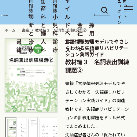
産
イ
診
科
小
ル
断
と
児
ド
会
採
ホーム
書籍
教材編３ 名詞表出訓練課題②
と
婦
科
ヘ
社
用
書
治
人
診
ル
案
情
言語情報処理モデルでやさし
くわかる失語症リハビリテー
籍
療
科
療
ス
内
報
ション実践ガイド
教材編３ 名詞表出訓練
課題②
書籍『言語情報処理モデルでや
さしくわかる 失語症リハビリ
テーション実践ガイド』の関連
教材です．失語症リハビリテーシ
ョンの訓練用課題をドリル形式
でまとめました．
失語症患者さんの「保たれてい