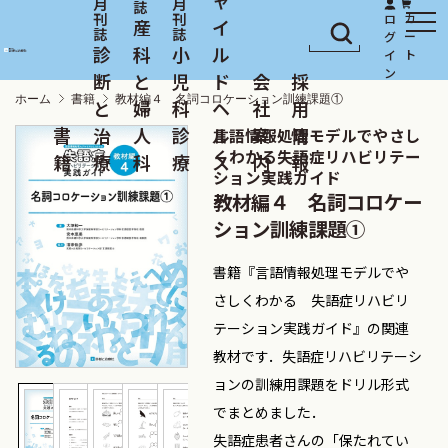
産
イ
診
科
小
ル
断
と
児
ド
会
採
ホーム
書籍
教材編４ 名詞コロケーション訓練課題①
と
婦
科
ヘ
社
用
書
治
人
診
ル
案
情
言語情報処理モデルでやさし
くわかる失語症リハビリテー
籍
療
科
療
ス
内
報
ション実践ガイド
教材編４ 名詞コロケー
ション訓練課題①
書籍『言語情報処理モデルでや
さしくわかる 失語症リハビリ
テーション実践ガイド』の関連
教材です．失語症リハビリテーシ
ョンの訓練用課題をドリル形式
でまとめました．
失語症患者さんの「保たれてい