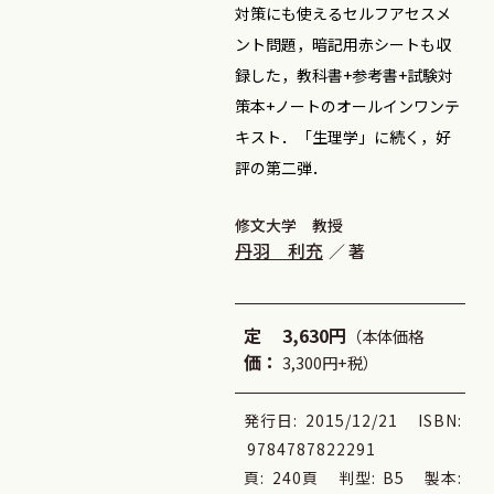
対策にも使えるセルフアセスメ
ント問題，暗記用赤シートも収
録した，教科書+参考書+試験対
策本+ノートのオールインワンテ
キスト．「生理学」に続く，好
評の第二弾．
修文大学 教授
丹羽 利充
著
定
3,630円
（本体価格
価：
3,300円+税）
発行日:
2015/12/21
ISBN:
9784787822291
頁:
240頁
判型:
B5
製本: