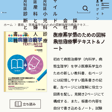
産
イ
診
科
小
ル
断
と
児
ド
会
採
ホーム
書籍
医療系学生のための図解病態治療学テキスト＆ノート
と
婦
科
ヘ
社
用
書
治
人
診
ル
案
情
医療系学生のための図解
籍
療
科
療
ス
内
報
病態治療学テキスト＆ノ
ート
初めて病態治療学（内科学，病
態生理学）を学ぶ医療系学生の
ための新しい教科書．右ページ
には記憶しやすい箇条書きの記
載，左ページには理解に役立つ
図表を配し，見開き2ページにて
構成する．また，板書の内容を
立ち読み
自分で書き込めるノート，試験