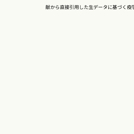
献から直接引用した生データに基づく疫
進めば，疫学を楽しく修得できると確信
文を読むこともお薦めします．
5部構成で，序章から第17章までの計1
います．索引を有効活用していただけれ
実は疫学用語の使い方にはごく一部です
「喫煙率」は正しくは「喫煙割合」とい
用語と定義は，A Dictionary of E
従っています．
各章の最初の頁には，筆者が選んだわが
ください．
本書が疫学の興味を深める一冊となれば
2019年9月吉日