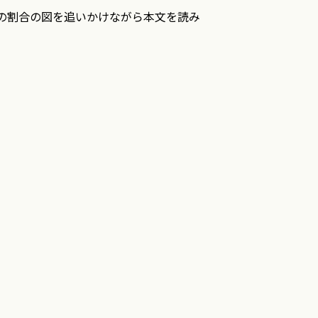
の割合の図を追いかけながら本文を読み
末に列挙した図書や文献の一覧を頼りに原
から読み始めても困難は感じないと思って
密に意識していないためです．たとえば
峻別されねばなりません．本書で紹介する
日本語訳である疫学辞典（日本疫学会編）にほぼ忠実に
なく，独立した，章をまたぐ連載と思って