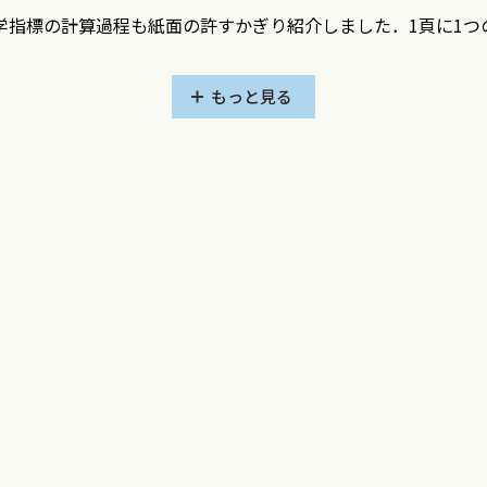
学指標の計算過程も紙面の許すかぎり紹介しました．1頁に1つ
しています．図は本書のために作成したものばかりですが，巻
もっと見る
8章を一つのストーリーとして組み立てていますが，いずれの章
ばより容易でしょう．
が混乱があります．疫学論文を書いている人たちさえ定義を厳
うべきですし，「オッズ比」と「発生割合比」などの使い方も
pidemiology（sponsored by IEA：国際疫学会）とその
国の疫学研究を紹介しています．その章と関連させたものでは
望外の喜びです．