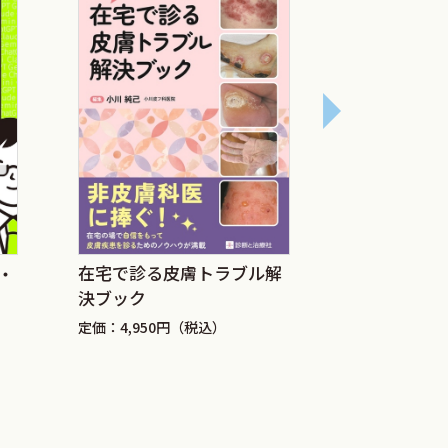
異なり，単著あるいは少人数の執筆で統一
とし，産業疫学と地域保健を専門分野と自
なっていった．とはいえ，留学中に出会っ
も書き始めては中途半端に推敲を繰り返し
して決意を新たにすることになった．その
師会生涯教育シリーズ93『環境による健
具体化から数えると優に数年は経過して，
在宅で診る皮膚トラブル解
医師として
・
．執筆にあたって最も苦労したのは実は序
決ブック
ために大切
ばなかったことによる．それを乗り越える
定価：4,950円（税込）
定価：4,400
本書の執筆のためにあらためて読み直した
トに基づいて何度も作成し直した．今後機
ているが，ごく近未来には大学の講義レベ