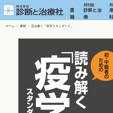
書
診断と治
籍
療
ホーム
書籍
読み解く「疫学スタンダード」