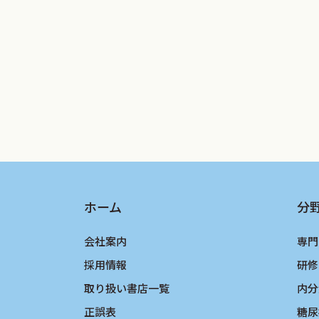
ルでも重要項目となっていよう．
疫学の面白さに魅せられ，それを教育と
同僚，後継者に恵まれた幸運の成せる業
樹先生，天明佳臣先生，津田敏秀先生，
生，冨岡公子先生，岡本 希先生，藤原
で，心からの感謝を表したい．また手書
を与えていただいた診断と治療社の方々
誤りなきよう慎重に書き進めたつもりで
ホーム
分
2018年10月12日
会社案内
専門
車谷典男
採用情報
研修
奈良県立医科大学
取り扱い書店一覧
内分
正誤表
糖尿