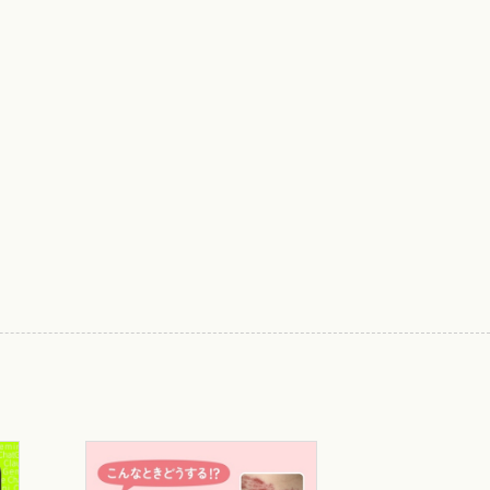
かりの重松逸造著『疫学とはなにか―原因
て1年経った頃で，公衆衛生学を大学院の
冊の本と出会う．専門書である．重松逸造
なった．その本も本棚の中央に座ってい
SPH（略歴参照）のfaculty
スタンダードテキストブックも知らなかったの
づいた解説で，結局のところ疫学の初学者