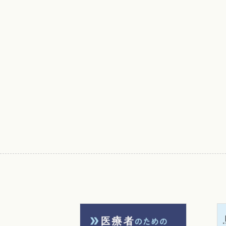
車谷典男
奈良県立医科大学
あとがき
私が疫学に興味をもったのは，いまも書斎
究明の科学』（講談社ブルーバックス）
主科目として選んだものの，「さてどう
編著『疫学―臨床家のための方法論』（
る．
その後，疫学を冠したタイトルの本が出版さ
memberに紹介してもらったEpidem
か」というほどの無学さを曝した結果で