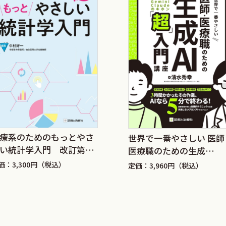
ては驚きのわかりやすさであった．わが国の「皆で分担」とは
のであろう．
学・公衆衛生学の独自性は疫学にあると講義で熱心に教えよう
なり始めてからは，いずれ疫学の教科書をという気持ちが強く
礎から学ぶ楽しい疫学』（医学書院）の存在は手ごわく，何度
定年近くなって諦めかけたときに，冒頭の書の著者紹介を確認
ときの発刊であった．そして運の良いことに，この頃，日本医
健一氏を知るところとなった．それからでも2年余り，構想の
療系のためのもっとやさ
世界で一番やさしい 医師
，ゲラ刷り，著者校正とまだそこそこの工程はいまからである
い統計学入門 改訂第2
医療職のための生成
った．どのように開始すれば読者に親和性が良いかが思い浮か
AI「超」入門講座
価：3,300円（税込）
定価：3,960円（税込）
かった．曲がりなりにも蓄積があったおかげと思っているが，
見が数多くあった．
「図を眺めながら本文を読み，理解を進める」というコンセプ
の章を足してみたいと思う．研究者レベルでは遵守事項となっ