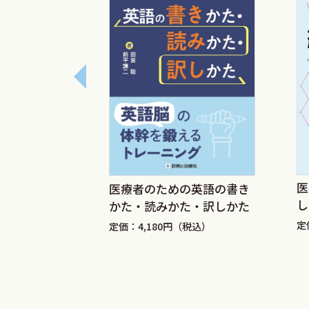
であったことを自覚させられた私にとっ
と整合がとれていることも寄与していた
医学生を相手に他の医学領域にない衛生
らを励ますようにあちこちに書くように
た畏友である中村好一先生が著した『基
ているうちにずるずると日ばかりがたち
『疫学とはなにか』は重松先生が66歳の
康リスク』の監修で診断と治療社の相浦
医
き方
医療者のための英語の書き
そして本日ようやく脱稿に至った．ただ
し
かた・読みかた・訳しかた
税込）
章であった．なかなか書き始められなか
版
定
定価：4,180円（税込）
と，章立て項目立てはそれほど苦しまな
り新たに収集した文献では再発見と新発
図のほとんどは私のオリジナルである．
会があれば「研究不正」と「研究倫理」