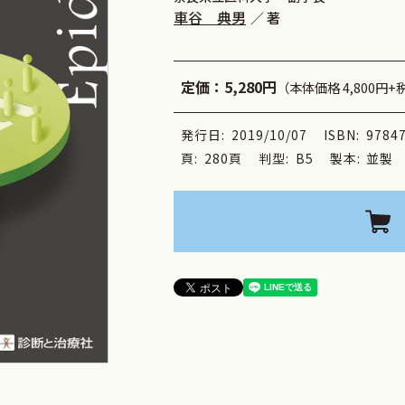
車谷 典男
著
定価：
5,280円
（本体価格 4,800円+
発行日:
2019/10/07
ISBN:
9784
頁:
280頁
判型:
B5
製本:
並製 