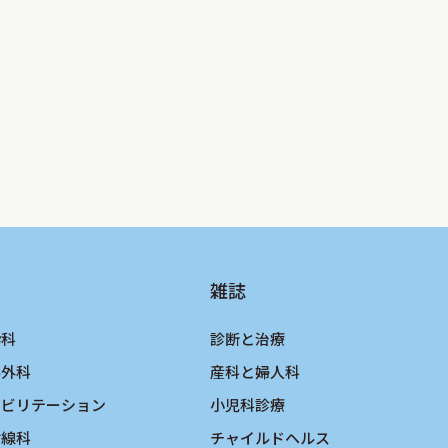
たのは，良き指導者と共同研究者，そして
生，伊木雅之先生，久繁哲徳先生，甲田茂
佐伯圭吾先生，大林賢史先生，木田勝康先
お名前を順不同に列挙させていただくこと
美さんと森下道子さん，そして出版の機会
場から貴重なコメントもくださった．
だければと思う．
雑誌
酔科
診断と治療
形外科
産科と婦人科
ハビリテーション
小児科診療
射線科
チャイルドヘルス