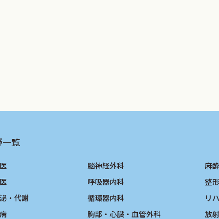
研究に生かし，さらには教科書にしてみたいと思うまでに至っ
というほかはない．森山忠重先生，小川定男先生，山添史郎先
酒井一博先生，田中平三先生，熊谷信二先生，中村好一先生，
京スタディグループ，國分清和先生，片岡明彦氏，飯田 浩氏の
きの推敲原稿と図を何度も繰り返し入力してくださった吉崎和
にも厚く御礼を申し上げたい．相浦さんは校正原稿に読者の立
はあるが，自らの浅学ぶりを懸念している．ご指摘ご叱責いた
野一覧
医
脳神経外科
麻
医
呼吸器内科
整
泌・代謝
循環器内科
リ
病
胸部・心臓・血管外科
放