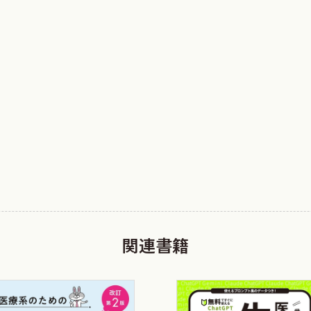
の本棚に大切に並べてあるが，出版（1977年6月）されたば
をたまたま書店で見つけ手に取ってからである．大学を卒業し
しようか」と考え始めていた時期であった．その翌年，もう一
講談社サイエンティフィク）で，これが私にとっては決定打と
関連書籍
れるたびに買い求めては読んでいたが，何といっても留学中のUT
iologyのtextbookはどれも大変刺激的であった．「そんな
恥じ入るばかりであったが，日本語の教科書と違って事例に基