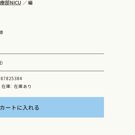
部NICU
編
師
税）
787825384
在庫:
在庫あり
カートに入れる