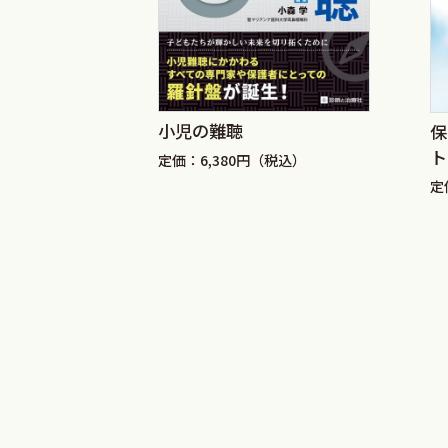
小児の難聴
マニュアル
保
ト
定価：6,380円（税込）
税込）
定