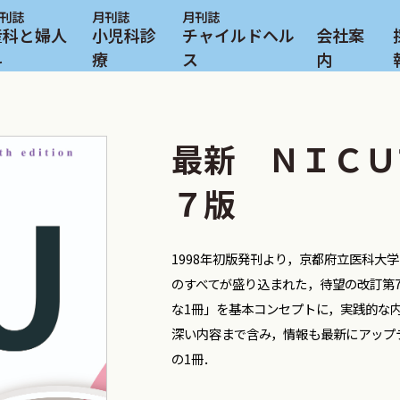
産科と婦人
小児科診
チャイルドヘル
会社案
科
療
ス
内
最新 ＮＩＣＵ
７版
1998年初版発刊より，京都府立医科大
のすべてが盛り込まれた，待望の改訂第7
な1冊」を基本コンセプトに，実践的な
深い内容まで含み，情報も最新にアップ
の1冊．