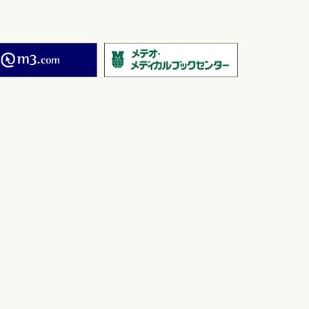
．
M2PLUS
メテオ・メデ