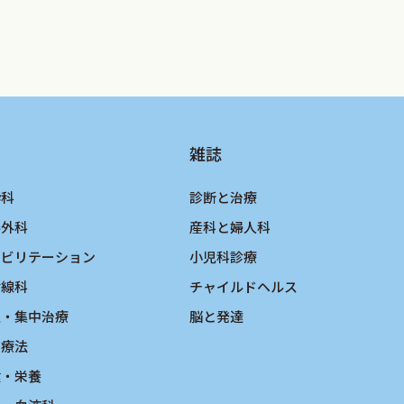
雑誌
酔科
診断と治療
形外科
産科と婦人科
ハビリテーション
小児科診療
射線科
チャイルドヘルス
急・集中治療
脳と発達
物療法
健・栄養