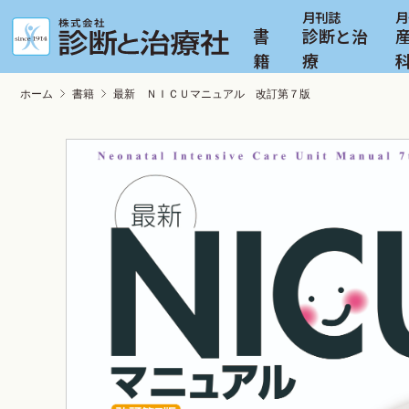
書
診断と治
籍
療
ホーム
書籍
最新 ＮＩＣＵマニュアル 改訂第７版