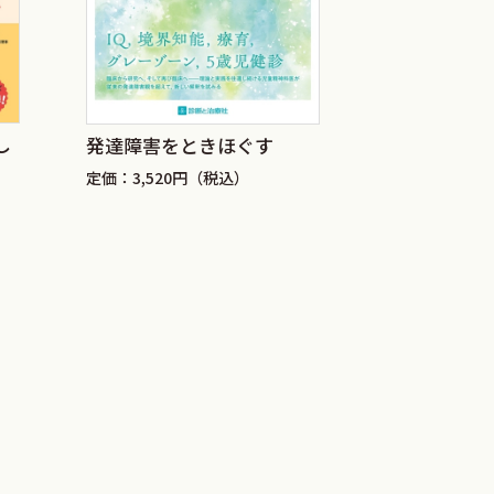
し
新生児マス
発達障害をときほぐす
対象疾患等
定価：3,520円（税込）
ン2026
定価：8,250