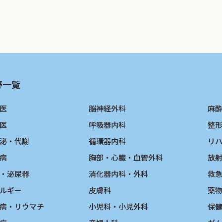
野一覧
医
脳神経外科
麻
医
呼吸器内科
整
泌・代謝
循環器内科
リ
病
胸部・心臓・血管外科
放
・泌尿器
消化器内科・外科
救
ルギー
皮膚科
薬
病・リウマチ
小児科・小児外科
保