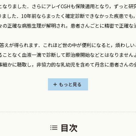
となりました．さらにアレイCGHも保険適用となり，ずっと研
りました．10年前ならまったく確定診断できなかった疾患でも
確な病態生理が解明され，患者さんごとに精密で正確な治療（prec
で答えが得られます．これほど世の中が便利になると，煩わし
ることなく血液一滴で診断して即治療開始などとはなりません
事細かに聴取し，非協力的な乳幼児を含めて丹念に患者さんの
味し，病巣を推定し，病態を推理し，最終的に確定診断し，最
くの先達から学びました．これらの積み重ねを患者さんとその
もっと見る
神経診療を実践してきました．この診断・治療マニュアルはそ
とです．今後もさらに多くの方に活用していただくことを願っ
症のパンデミックが継続しています．ワクチンや抗ウイルス薬な
は対症療法で凌いでいるだけで，ピーク時には検査も入院もで
目次
を実践しながら，神経学も継続して学んでいかれますように．