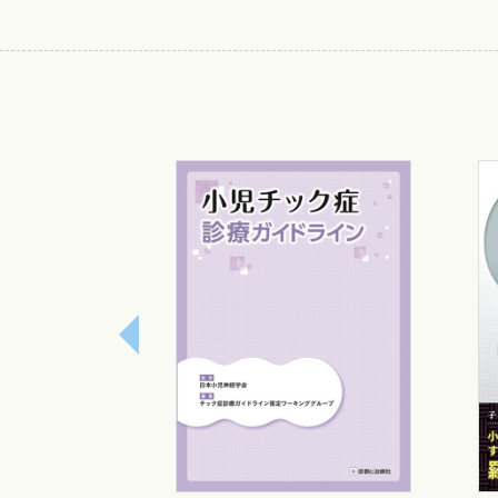
13 頭痛
14 下肢痛
15 対人関係の問題と多動
16 睡眠障害
17 学習上の困難，読み書きの困難
18 低身長・過成長，大頭・小頭
II 検査の目的と方法
1 脳波
（1）脳波・脳誘発反応の鎮静方法
（2）脳波の上手な記録法と読み方
2 睡眠ポリグラフィの記録法と読み
3 表面筋電図の記録法と読み方
4 末梢神経伝導検査の記録法と読み