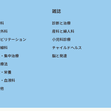
雑誌
酔科
診断と治療
形外科
産科と婦人科
ハビリテーション
小児科診療
射線科
チャイルドヘルス
急・集中治療
脳と発達
物療法
健・栄養
ん・血液科
の他