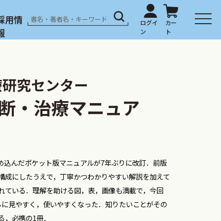
採用情
報
療研究センター
断・治療マニュア
め込んだポケット版マニュアルが7年ぶりに改訂．前版
構成にしたうえで，丁寧かつわかりやすい解説を加えて
れている．理解を助ける図，表，画像も満載で，今回
らに見やすく，使いやすくなった．知りたいことがその
る，必携の1冊．