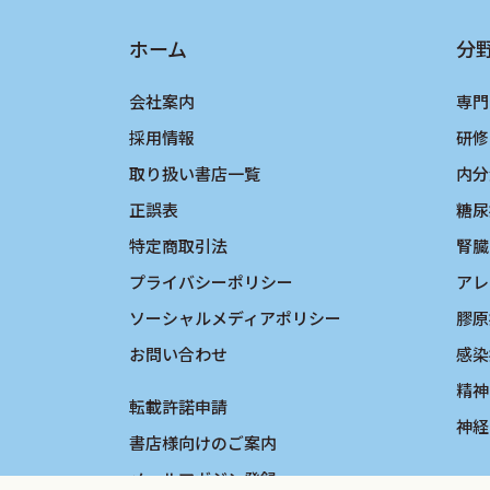
14 尿検査
ホーム
分
15 染色体検査
16 遺伝子検査
会社案内
専門
（1）遺伝子検査の心構えと原則
採用情報
研修
（2）遺伝子検査の実際
取り扱い書店一覧
内分
17 病理解剖検査―その目的と注意
正誤表
糖尿
18 心理検査
特定商取引法
腎臓
19 神経眼科検査
プライバシーポリシー
アレ
20 眼底検査
ソーシャルメディアポリシー
膠原
21 骨密度検査
お問い合わせ
感染
精神
III 治 療
転載許諾申請
神経
1 てんかんの治療
書店様向けのご案内
（1）てんかん分類・てんかん症候群
メールマガジン登録