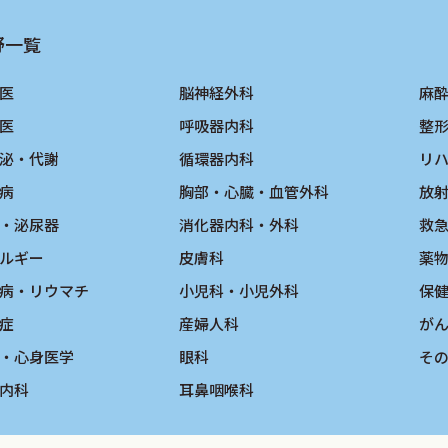
野一覧
医
脳神経外科
麻
医
呼吸器内科
整
泌・代謝
循環器内科
リ
病
胸部・心臓・血管外科
放
・泌尿器
消化器内科・外科
救
ルギー
皮膚科
薬
病・リウマチ
小児科・小児外科
保
症
産婦人科
が
・心身医学
眼科
そ
内科
耳鼻咽喉科
の診断