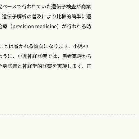
究ベースで行われていた遺伝子検査が商業
，遺伝子解析の普及により比較的簡単に遺
ision medicine）が行われる時
いことは省かれる傾向になります．小児神
ように．小児神経診療では，患者家族から
全身診察と神経学的診察を実施します．正
適な治療を行うことが伝統的に行われてき
家族に還元するだけでなく，それを後継者
れを形としてまとめたもので，多くの方に
ています．
どが短時間で利用できるようになったの
きないなど不安感は決して小さくはありま
2022年には時代錯誤とも思える侵略戦