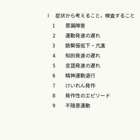
争が始まり，核兵器使用の危機が瀬戸際
I 症状から考えること，検査すること
からあまり進歩していないようです．こ
1 意識障害
平和な日々が復活し，本マニュアルがこ
2 運動発達の遅れ
3 筋緊張低下・亢進
なお，NCNP小児神経科は2022年4
4 知的発達の遅れ
す．「小児神経」は学会名でもあり非常
5 言語発達の遅れ
科とそれぞれ守備範囲の異なる3科が力
6 精神運動退行
す．
7 けいれん発作
8 発作性のエピソード
最後に本改訂版の刊行にあたりご尽力い
9 不随意運動
10 歩行障害
2022年4月
11 運動麻痺
惨状に涙し平和祈念する桜盛りの武蔵の
12 筋力低下
佐々木征行