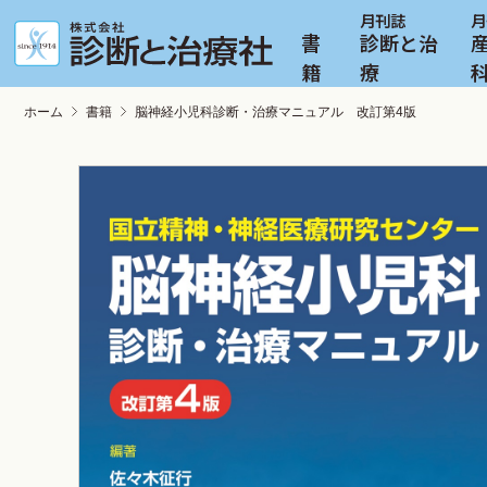
書
診断と治
籍
療
ホーム
書籍
脳神経小児科診断・治療マニュアル 改訂第4版