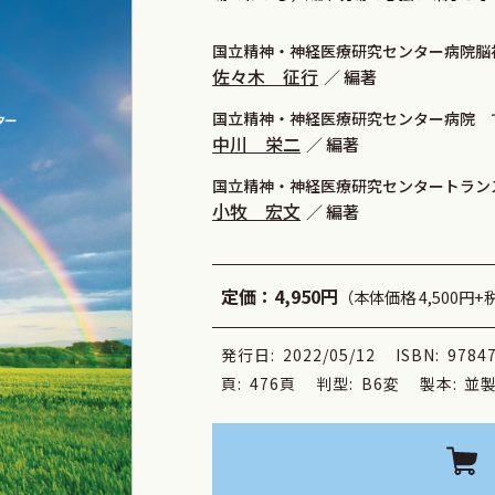
国立精神・神経医療研究センター病院脳
佐々木 征行
編著
国立精神・神経医療研究センター病院 
中川 栄二
編著
国立精神・神経医療研究センタートラン
小牧 宏文
編著
定価：
4,950円
（本体価格 4,500円+
発行日:
2022/05/12
ISBN:
9784
頁:
476頁
判型:
B6変
製本:
並