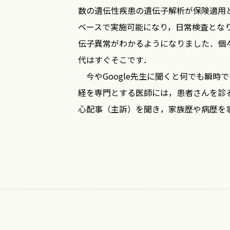
数の遺伝性疾患の遺伝子解析が保険適用
ベースで実施可能になり，日常検査とな
伝子異常がわかるようになりました．個々の正
代はすぐそこです．
今やGoogle先生に聞くと何でも瞬時
経を専門とする医師には，患者さんを診
心配事（主訴）を聞き，家族歴や病歴を
常所見と異常所見についてその意義を吟
ました．編者らは，その知識と技術を多
に引き継ぐことも重要な務めとして小児
受け入れられたことはとても喜ばしいこ
2020年から新型コロナウイルス感染
は大きな進歩です．しかし現代でも結局
せんでした．読者の皆さんには医療の基本