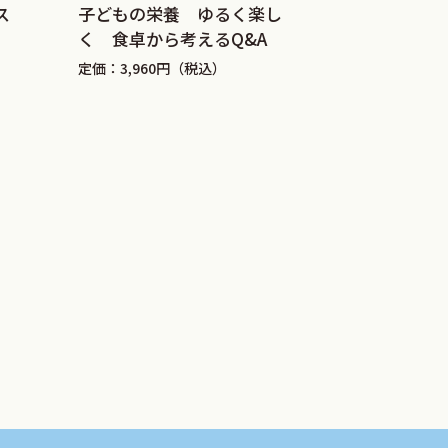
子どもの栄養 ゆるく楽し
ス
発達障害を
く 食卓から考えるQ&A
定価：3,520
定価：3,960円（税込）