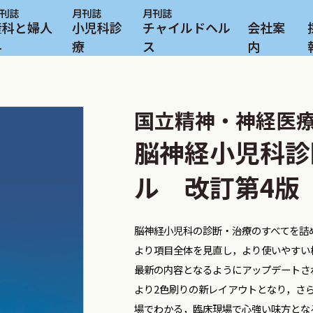
産科と婦人
小児科診
チャイルドヘル
会社案
科
療
ス
内
国立精神・神経医
脳神経小児科診
ル 改訂第4版
脳神経小児科の診断・治療のすべてを詰
より項目全体を見直し，より使いやすい
最新の内容となるようにアップデートさ
より2色刷りの新レイアウトとなり，さ
場でわかる，臨床現場で心強い味方とな