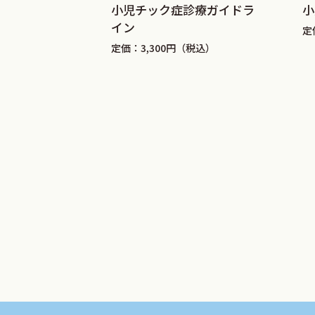
ウマ治療
小児チック症診療ガイドラ
小
5 筋電図の記録法と読み方
イン
税込）
定
6 大脳誘発電位の記録法と読み方
定価：3,300円（税込）
（1）聴覚誘発電位
（2）視覚誘発電位
（3）体性感覚誘発電位
7 誘発筋電図―瞬目反射の記録法と
8 頭部画像診断（MRI，CT，SPECT
（1）鎮静の工夫
（2）読み方
9 筋生検
10 末梢神経生検
11 先天代謝異常症の検査
12 血液検査
13 髄液検査