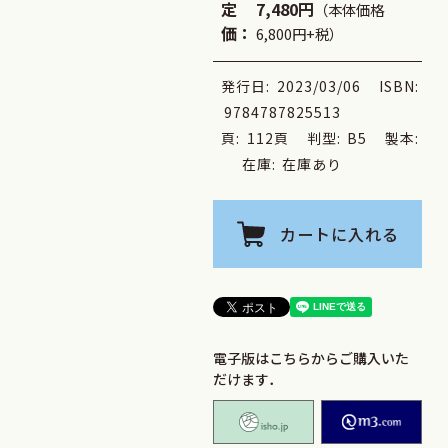
定
7,480円
（本体価格
価：
6,800円+税）
発行日:
2023/03/06
ISBN:
9784787825513
頁:
112頁
判型:
B5
製本:
在庫:
在庫あり
カートに入れる
電子版はこちらからご購入いた
だけます．
isho.jp
M2