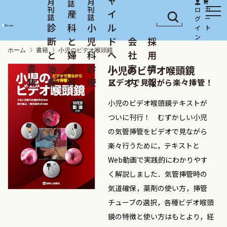
産
イ
診
科
小
ル
断
と
児
ド
会
採
ホーム
書籍
小児のビデオ喉頭鏡
と
婦
科
ヘ
社
用
書
治
人
診
ル
案
情
小児のビデオ喉頭鏡
籍
療
科
療
ス
内
報
ビデオで見ながら楽々挿管！
小児のビデオ喉頭鏡テキストが
ついに刊行！ むずかしい小児
の気管挿管をビデオで見ながら
楽々行うために，テキストと
Web動画で実践的にわかりやす
く解説しました．気管挿管時の
気道確保，薬剤の使い方，挿管
チューブの選択，各種ビデオ喉頭
鏡の特徴と使い方はもとより，経