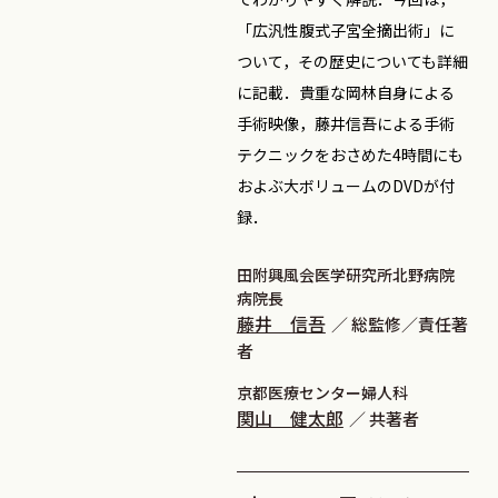
「広汎性腹式子宮全摘出術」に
ついて，その歴史についても詳細
に記載．貴重な岡林自身による
手術映像，藤井信吾による手術
テクニックをおさめた4時間にも
およぶ大ボリュームのDVDが付
録．
田附興風会医学研究所北野病院
病院長
藤井 信吾
総監修／責任著
者
京都医療センター婦人科
関山 健太郎
共著者