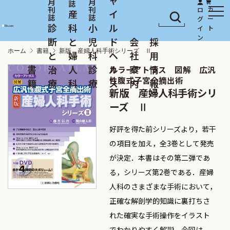
産
イ
診
科
小
ル
断
と
児
ド
会
採
ホーム
書籍
新版 産婦人科手術シリーズ Ⅱ
と
婦
科
ヘ
社
用
書
治
人
診
ル
案
情
カラーアトラス 図解 広汎
性腹式子宮全摘出術
籍
療
科
療
ス
内
報
新版 産婦人科手術シリ
ーズ Ⅱ
好評を得た前シリーズより，若干
の項目を加え，全3巻として発売
が決定．本書はその第二弾であ
る，シリーズ第2巻である．産婦
人科のさまざまな手術において，
正確な解剖学的知識に裏打ちさ
れた確実な手術操作をイラスト
でわかりやすく解説．今回は，