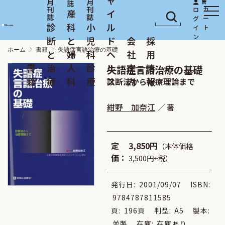
産
イ
診
科
小
ル
断
と
児
ド
会
採
ホーム
書籍
失語症言語治療の基礎
と
婦
科
ヘ
社
用
書
治
人
診
ル
案
情
失語症言語治療の基礎
籍
療
科
療
ス
内
報
診断法から治療理論まで
紺野 加奈江
著
定
3,850円
（本体価格
価：
3,500円+税）
発行日:
2001/09/07
ISBN:
9784787811585
頁:
196頁
判型:
A5
製本:
並製
在庫:
在庫あり