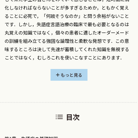
化しなければならないことが多すぎるためか，ともかく覚え
ることに必死で，「何故そうなのか」と問う余裕がないこと
です．しかし，失語症言語治療の臨床で最も必要となるのは
丸覚えの知識ではなく，個々の患者に適したオーダーメード
の訓練を組み立てる強固な論理性と柔軟な発想です．この意
味するところは決して先達が蓄積してくれた知識を無視する
ことではなく，むしろこれを使いこなすことにあります．
本書の目的は，その膨大な先達の知識を客観的に収集する
ことではなく，むしろ最小限の基礎知識と道具である検査の
もっと見る
本質を知り，これを使いこなして如何に効率的に患者の症状
を評価するかにあります．的確に患者の症状を把握できれ
ば，おのずと適切な治療プログラムは導き出されるからで
す．
目次
執筆に当たってもう一つ強調したかったことは，脳は全体と
して機能しているのであり，言語症状に終始していたのでは
不十分だということです．言語治療の目的はあくまでコミュ