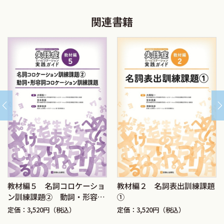
A．評価の枠組
関連書籍
B．評価の流れ
C．インテーク面接（初回面接）
D．鑑別診断
E．掘り下げ検査：治療計画を立てるための評価
F．その他の高次脳機能障害の評価
G．画像診断
第4章 失語症の言語治療
A．言語治療の背景
B．急性期の言語治療
C．慢性期の言語治療
D．治療計画
E．訓練の流れ
教材編５ 名詞コロケーショ
教材編２ 名詞表出訓練課題
F．言語訓練法の理論的枠組み
ン訓練課題② 動詞・形容詞
①
コロケーション訓練課題
G．各種訓練法
定価：3,520円（税込）
定価：3,520円（税込）
H．仮名文字訓練法