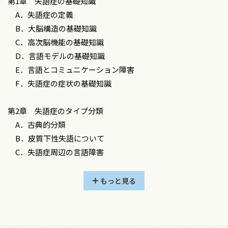
第1章 失語症の基礎知識
ニケーション能力を高めることであり，コミュニケーション
A．失語症の定義
は言語だけでなく，その他の高次脳機能との総合的結果とし
B．大脳構造の基礎知識
て生まれるものだからです．
C．高次脳機能の基礎知識
本書は読者として，初めて失語症言語治療学を学ぶ学生や
D．言語モデルの基礎知識
一人職場で働く経験の少ない言語聴覚士を想定しています．
E．言語とコミュニケーション障害
そのため，参考文献は必要最小限に留め，表現も誤解を恐れず
F．失語症の症状の基礎知識
断定的なものにしました．また，インテークシート等，臨床
ですぐに必要となるもののサンプル，市販されていない検査
第2章 失語症のタイプ分類
の検査法を掲載しました．これらの道具を自由に使いこな
A．古典的分類
し，「何故この訓練法なのか」を常に自問自答できる臨床家
B．皮質下性失語について
であってもらいたいと願っています．
C．失語症周辺の言語障害
最後に，筆者を教え育んで下さった諸先生方，励まし支えて
D．特殊な失語症
くれた友人と家族，忍耐強くお世話下さった出版社の皆さん
E．その他の失語症
もっと見る
に心から感謝します．
F．言語聴覚士Schuellの失語症分類
第3章 失語症の評価