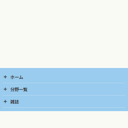
I．言語運用の訓練
J．拡大・代替コミュニケーション（AAC）
K．グループ訓練
第5章 発語失行
A．Brocaと“aphemie（構音不能）”
B．Marieと“anarthrie（重度の構音障害）”
C．発語失行とDarley
D．鑑別診断
E．発語失行の特徴
ホーム
F．“外国なまり（foreign accent）”症候群と発語失行
分野一覧
G．発語失行と流暢性評価
H．発語失行と口腔顔面失行
雑誌
I．発語失行の責任病巣
J．症状分析
K．訓練