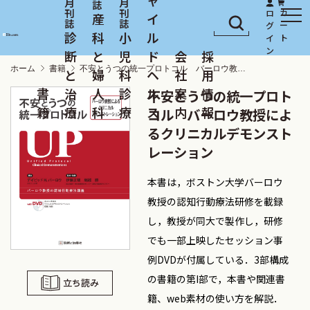
産
イ
診
科
小
ル
断
と
児
ド
会
採
ホーム
書籍
不安とうつの統一プロトコル バーロウ教授によるクリニカルデモンストレーション
と
婦
科
ヘ
社
用
書
治
人
診
ル
案
情
不安とうつの統一プロト
籍
療
科
療
ス
内
報
コル バーロウ教授によ
るクリニカルデモンスト
レーション
本書は，ボストン大学バーロウ
教授の認知行動療法研修を載録
し，教授が同大で製作し，研修
でも一部上映したセッション事
例DVDが付属している．3部構成
の書籍の第I部で，本書や関連書
立ち読み
籍、web素材の使い方を解説．