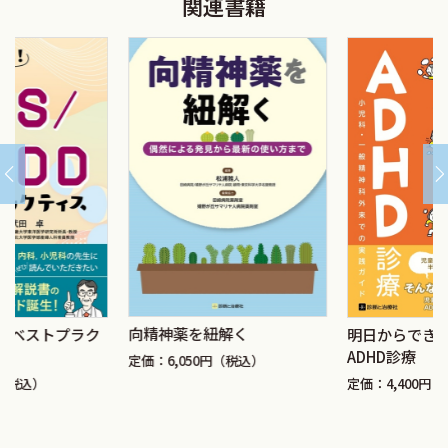
関連書籍
向精神薬を紐解く
ラク
明日からできる!子どもの
ADHD診療
定価：6,050円（税込）
定価：4,400円（税込）