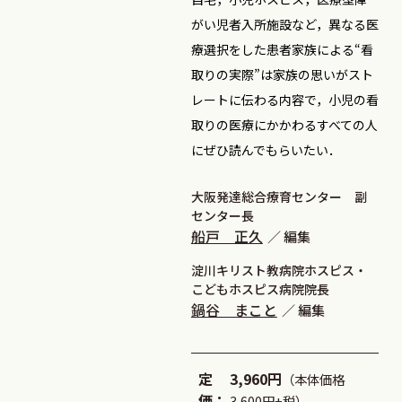
がい児者入所施設など，異なる医
療選択をした患者家族による“看
取りの実際”は家族の思いがスト
レートに伝わる内容で，小児の看
取りの医療にかかわるすべての人
にぜひ読んでもらいたい．
大阪発達総合療育センター 副
センター長
船戸 正久
編集
淀川キリスト教病院ホスピス・
こどもホスピス病院院長
鍋谷 まこと
編集
定
3,960円
（本体価格
価：
3,600円+税）