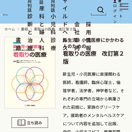
産
イ
診
科
小
ル
断
と
児
ド
会
採
ホーム
書籍
看取りの医療 改訂第２版
と
婦
科
ヘ
社
用
書
治
人
診
ル
案
情
新生児・小児医療にかかわる
人のための
籍
療
科
療
ス
内
報
看取りの医療 改訂第２
版
新生児・小児医療に直接関わる
医師，看護師，臨床心理士，倫
理学者，法学者，神学者など，そ
れぞれの専門の立場から執筆さ
れた前版に，家族のグリーフケ
ア，援助者のメンタルヘルスケア
立ち読み
について内容を追加して出版．
自宅，小児ホスピス，医療型障