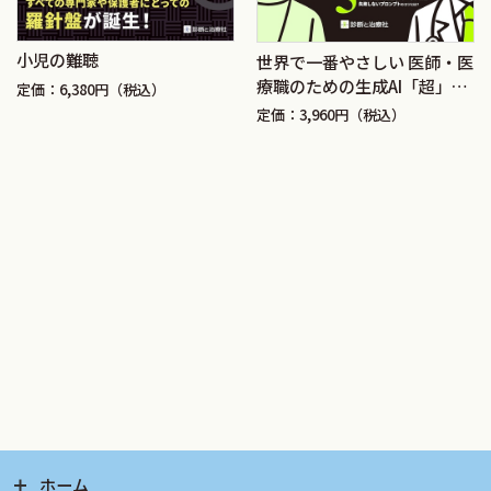
小児の難聴
世界で一番やさしい 医師・医
療職のための生成AI「超」入
定価：6,380円（税込）
門講座
定価：3,960円（税込）
ホーム