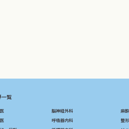
硬化性疾患予防ガイドライン2017年版』を発刊した．201
究によるスコア化への変更など，われわれ動脈硬化性疾患のプライマ
は日本女性医学学会としても『女性の動脈硬化性疾患発症予防
的に『女性の動脈硬化性疾患発症予防のための管理指針201
トという性格を有しているが，さらに以下の諸点をも意識してい
性疾患全般についてもなるべく触れる
尿病についてもなるべく触れる
卵巣症候群・妊娠高血圧症候群・妊娠糖尿病等についてもなる
野一覧
と保険診療」を新設し，実務的な面において注意を払うべき
改訂に心血を注いでくださった委員の先生方お一人お一人に
医
脳神経外科
麻
スケア専門医が日本人女性の健康長寿実現の一翼を担うと自他
医
呼吸器内科
整