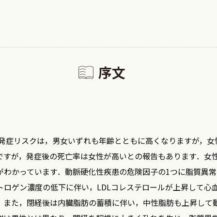
序文
症リスクは，男女いずれも年齢とともに高くなりますが，女
ですが，発症後の死亡率は女性が高いとの報告もあります．女
がわかっています．動脈硬化性疾患の危険因子の1つに脂質異
トロゲン濃度の低下に伴い，LDLコレステロールが上昇して心
．また，閉経後は内臓脂肪の蓄積に伴い，中性脂肪も上昇して