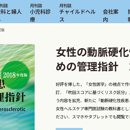
産科と婦人
小児科診
チャイルドヘル
会社案
科
療
ス
内
度版
女性の動脈硬化
めの管理指針 2
好評を博した，「女性医学」の視点で作
訂．「吹田スコアに基づくリスク区分」
う内容を拡充．新たに「動脈硬化性疾患
女性ヘルスケア専門医試験の教科書とし
ださい．スマホやタブレットでも閲覧で