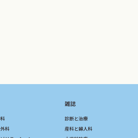
2年版まで基礎データとして用いられてい
リケアを担当する女性ヘルスケア専門医にと
のための管理指針』を遅滞なく改訂する必
3年度版』の『動脈硬化性疾患予防ガイド
る．
べく触れる
雑誌
点を列挙することにした．
感謝するとともに，本指針が女性ヘルス
酔科
診断と治療
共に認める日が来ることを念じてやまな
形外科
産科と婦人科