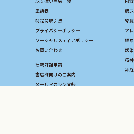
い．
取り扱い書店一覧
内分
正誤表
糖尿
2018年11月
特定商取引法
腎臓
一般社団法人 日本女性医学学会
プライバシーポリシー
アレ
「女性の動脈硬化性疾患発症予防のための
ソーシャルメディアポリシー
膠原
寺内公一
お問い合わせ
感染
精神
転載許諾申請
神経
書店様向けのご案内
メールマガジン登録