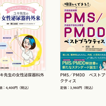
物・心疾患・脳血管疾患・肺炎のいずれかで亡くなる．男性では死
た心血管疾患は149,507人で約2/3に過ぎないが，女性では第
らに，女性の心疾患死亡の約30％が急性心筋梗塞またはその他の
を占めるアテローム動脈硬化の制圧は，世界に冠たる女性長寿社
が性成熟期には男性に較べて著しく低いにもかかわらず，閉経
硬化発症にエストロゲン欠乏が関与することは明らかである．
かの関連を有することが知られているが，エストロゲン低下によ
DLコレステロール血症は，特に重要な危険因子である．
閉経後女性に対するホルモン補充療法による脂質異常症の改
，女性ヘルスケア専門医が独自の立場から動脈硬化性疾患発症
キ先生の女性泌尿器科外
PMS／PMDD ベストプ
化性疾患予防ガイドライン』の2012年改訂を契機として，
クティス
13年度版』出版を主導された．日本女性医学学会はそれまで
価：4,400円（税込）
定価：3,960円（税込）
ライン』（初版2009年）を出版していたが，女性ヘルスケア専
学の思想が投影されている点で，『女性の動脈硬化性疾患発症