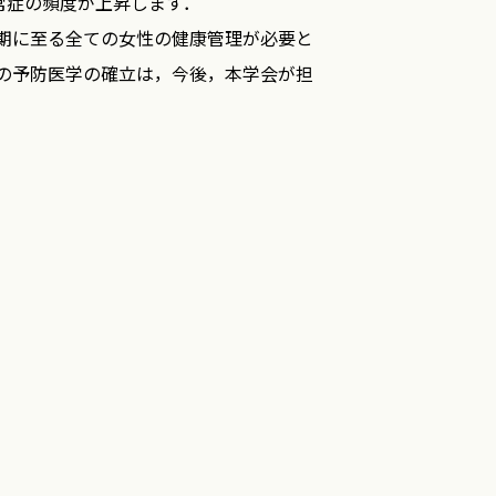
常症の頻度が上昇します．
期に至る全ての女性の健康管理が必要と
患の予防医学の確立は，今後，本学会が担
は実際の管理が必要になってきます．
準拠しつつ，『女性の動脈硬化性疾患発症
特徴と経年的変化，脂質異常症と冠動脈疾
説されています．とくに管理方法の項に
症例にはホルモン補充療法が適応とされて
です．今回，日本動脈硬化学会は5年ぶり
本女性医学学会は『女性の動脈硬化性疾患
回，作成された本管理指針の改訂版が実
．