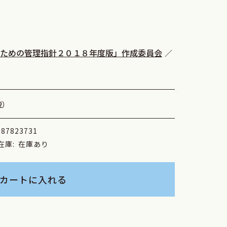
のための管理指針２０１８年度版」作成委員会
税）
787823731
在庫:
在庫あり
カートに入れる