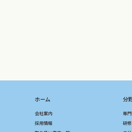
画期的な一冊となったといえるだろう．
時は流れ，日本動脈硬化学会は昨年『動脈
たNIPPON DATA 80から吹田研
っても重要な改訂点があり，若槻理事長
要がある，と判断された．
このような経緯から，今回の改訂は基本
ライン2017年版』に基づくアップデー
（1）冠動脈疾患だけでなく，動脈硬化
（2）脂質異常症だけでなく高血圧・糖
（3）女性医学的な観点から，多?胞
ホーム
分
また，付録3．として「動脈硬化性疾患
多忙の折，短い執筆期間にもかかわらず
会社案内
専門
ケアの現場で存分に活用され，女性ヘル
採用情報
研修