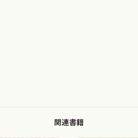
導を賜りました，日本動脈硬化学会副理事長・脂質異常症診療
長）に深甚なる謝辞を申し上げます．
かを明らかにしているのが厚生労働省の人口動態統計であり，
おける日本人の全死亡数は1,340,397人であり，今や出生数946
関連書籍
疾患204,837人，第3位は脳血管疾患109,880人である．以下