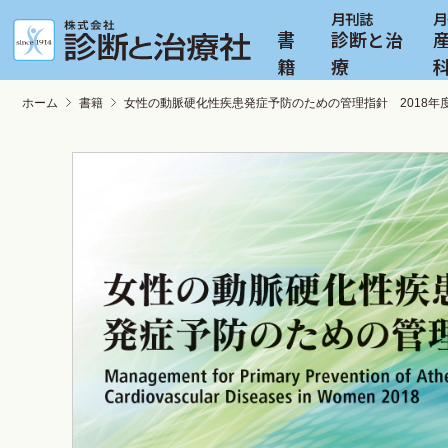
書
診断と治
籍
療
ホーム
書籍
女性の動脈硬化性疾患発症予防のための管理指針 2018年