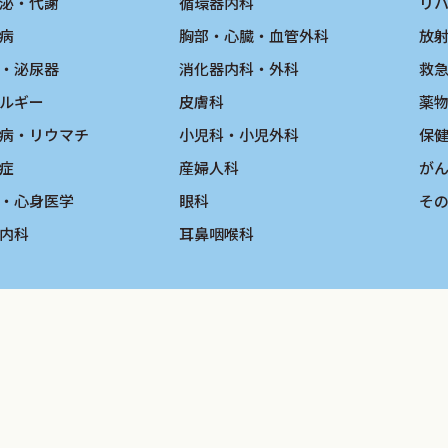
泌・代謝
循環器内科
リ
病
胸部・心臓・血管外科
放
・泌尿器
消化器内科・外科
救
ルギー
皮膚科
薬
管理指針2018年度版」作成委員会委員長
病・リウマチ
小児科・小児外科
保
症
産婦人科
が
・心身医学
眼科
そ
内科
耳鼻咽喉科
SHINDAN TO CHIRYO SHA, Inc.