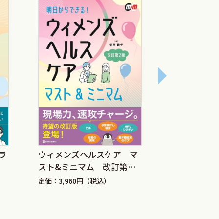
因第1位悪性新生物の220,398人に対
1位悪性新生物の152,936人を心血管疾
虚血性心疾患であり，脳血管疾患死亡の約
会である日本における最大の課題の一つ
後に急増して老年期後期には男性と同等に
肥満・糖尿病・高血圧などおよそすべての
る肝性リパーゼ活性亢進と肝LDL受容体
善等に関して世界的な業績を上げられて
予防という役割を果たすべしという信念の
性感染症 診
ラ
ウィメンズヘルスケア マ
日本女性医学学会編集による『女性の動脈
ライン2026
スト&ミニマム 改訂第２
にも『更年期医療ガイドブック』（初版
版
定価：4,950
定価：3,960円（税込）
門医はエストロゲン欠乏関連疾患のプライ
予防のための管理指針2013年度版』は