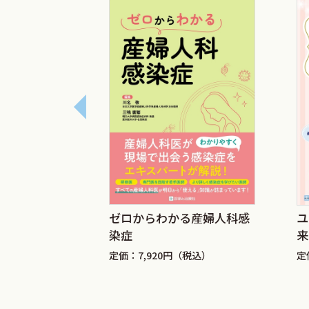
事故であり，日本人の約60％は悪性新生
して第2位心疾患と第3位脳血管疾患とを併せ
患の165,210人が上回っている．さ
60％が脳梗塞である．これらの大部分
である．女性の冠動脈疾患による死亡率
なることからも，女性のアテローム動脈
心血管疾患リスクがエストロゲンと何ら
減少・活性低下を背景とする閉経後の高L
早くからそのような問題意識をもたれ，
きた若槻明彦日本女性医学学会理事長は
stetric
ゼロからわかる産婦人科感
ユ
もとに，日本動脈硬化学会による『動脈硬
ogy―
染症
来
硬化性疾患発症予防のための管理指針20
税込）
定価：7,920円（税込）
定
2008年）や『ホルモン補充療法ガイド
マリケアにも責任を有する，という女性医