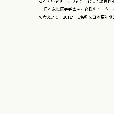
されています．このように女性の脂質代
日本女性医学学会は，女性のトータルヘ
の考えより，2011年に名称を日本更年
うべき領域と考えています．このために
日本女性医学学会は日本動脈硬化学会が
予防のための管理指針2013年度版』を
患との関係，閉経前および閉経後女性の
は，ホルモン補充療法の脂質代謝改善効
いる点は日本動脈硬化学会のガイドライ
にガイドラインを改訂し，『動脈硬化性疾
発症予防のための管理指針2013年度版
これからの女性の脂質異常症の管理は心
地臨床の場で広く活用され，女性の健康