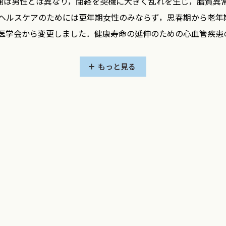
謝は男性とは異なり，閉経を契機に大きく乱れを生じ，脂質異
ルスケアのためには更年期女性のみならず，思春期から老年
期医学会から変更しました．健康寿命の延伸のための心血管疾
は，脂質異常症や高血圧など生活習慣病の検査や診断，さらに
作成した『動脈硬化性疾患予防ガイドライン2012年版』に
もっと見る
作成しました．本管理指針は，冠動脈疾患の疫学，危険因子の
脂質代謝特性，脂質異常症の検査・管理方法・治療について解
果が明記されており，脂質異常症が存在して更年期障害のある
ンとは異なり，女性に特化した管理指針として特記される内容
患予防ガイドライン2017年版』が作成されましたので，日
』を，新たなエビデンスを加えて改訂する運びとなりました．
血管疾患の一次予防として産婦人科医師が行うべきです．今
寿命の延伸やQOL向上につながることを期待したいと思います