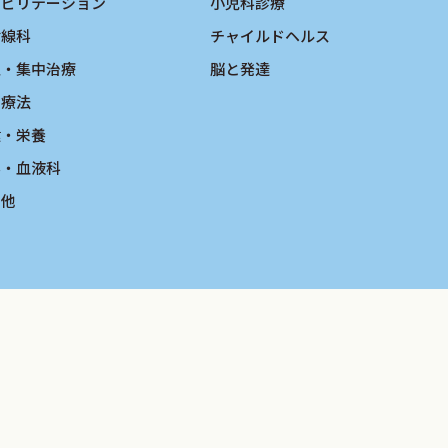
ハビリテーション
小児科診療
射線科
チャイルドヘルス
急・集中治療
脳と発達
物療法
健・栄養
ん・血液科
の他