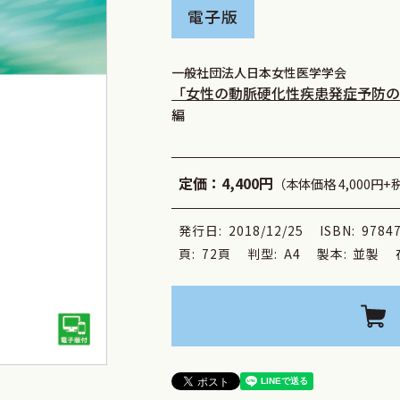
電子版
一般社団法人日本女性医学学会
「女性の動脈硬化性疾患発症予防
編
定価：
4,400円
（本体価格 4,000円+
発行日:
2018/12/25
ISBN:
9784
頁:
72頁
判型:
A4
製本:
並製